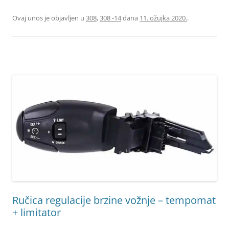
Ovaj unos je objavljen u
308
,
308 -14
dana
11. ožujka 2020.
.
Ručica regulacije brzine vožnje – tempomat
+ limitator