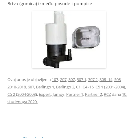
Brtva (gumica) između posude i pumpice
Ovaj unos je objavljen u
107
,
207
,
307
,
307 1
,
307 2
,
308 -14
,
508
2010-2018
,
607
,
Berlingo 1
,
Berlingo 2
,
C1
,
C4 -15
,
C5 1 (2001-2004)
,
C5 2 (2004-2008)
,
Expert
,
Jumpy
,
Partner 1
,
Partner 2
,
RCZ
dana
10.
studenoga 2020.
.