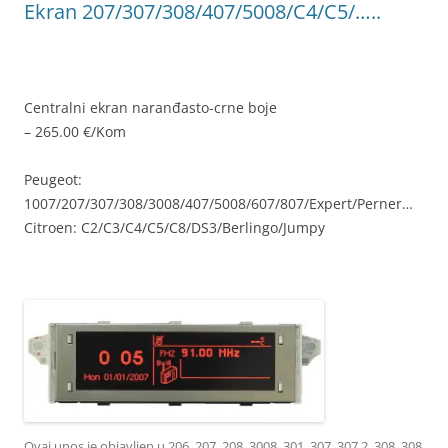
Ekran 207/307/308/407/5008/C4/C5/…..
Centralni ekran naranđasto-crne boje
– 265.00 €/Kom
Peugeot:
1007/207/307/308/3008/407/5008/607/807/Expert/Perner…
Citroen: C2/C3/C4/C5/C8/DS3/Berlingo/Jumpy
9821852480
Ovaj unos je objavljen u
206
,
207
,
208
,
3008
,
301
,
307
,
307 2
,
308
,
308