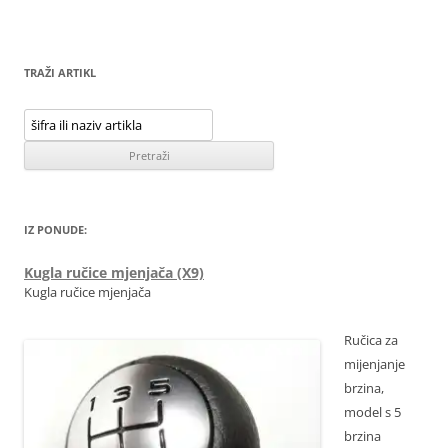
TRAŽI ARTIKL
IZ PONUDE:
Kugla ručice mjenjača (X9)
Kugla ručice mjenjača
Ručica za
mijenjanje
brzina,
model s 5
brzina