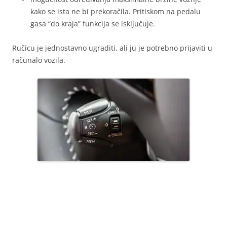
kako se ista ne bi prekoračila. Pritiskom na pedalu
gasa “do kraja” funkcija se isključuje.
Ručicu je jednostavno ugraditi, ali ju je potrebno prijaviti u
računalo vozila.
96637157XT LIMITATOR TEMPOMAT 6242Z8 6242Z9 6448Z9
96637159XT