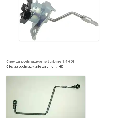
0375Q9 0375R0 1696537 9673283680 49373-18100 9815218180
Cijev za podmazivanje turbine 1.4HDI
Cijev za podmazivanje turbine 1.4HDI