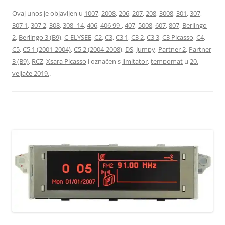
Ovaj unos je objavljen u
1007
,
2008
,
206
,
207
,
208
,
3008
,
301
,
307
,
307 1
,
307 2
,
308
,
308 -14
,
406
,
406 99-
,
407
,
5008
,
607
,
807
,
Berlingo
2
,
Berlingo 3 (B9)
,
C-ELYSEE
,
C2
,
C3
,
C3 1
,
C3 2
,
C3 3
,
C3 Picasso
,
C4
,
C5
,
C5 1 (2001-2004)
,
C5 2 (2004-2008)
,
DS
,
Jumpy
,
Partner 2
,
Partner
3 (B9)
,
RCZ
,
Xsara Picasso
i označen s
limitator
,
tempomat
u
20.
veljače 2019.
.