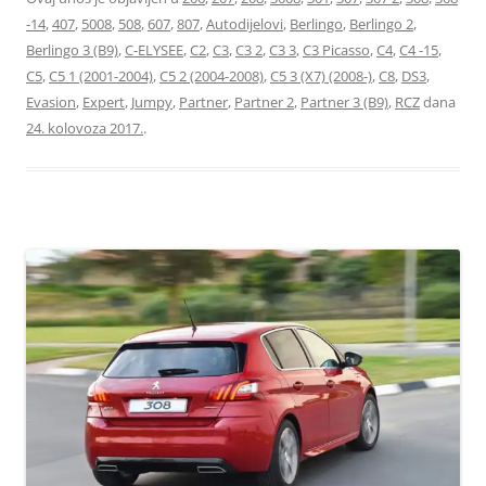
-14
,
407
,
5008
,
508
,
607
,
807
,
Autodijelovi
,
Berlingo
,
Berlingo 2
,
Berlingo 3 (B9)
,
C-ELYSEE
,
C2
,
C3
,
C3 2
,
C3 3
,
C3 Picasso
,
C4
,
C4 -15
,
C5
,
C5 1 (2001-2004)
,
C5 2 (2004-2008)
,
C5 3 (X7) (2008-)
,
C8
,
DS3
,
Evasion
,
Expert
,
Jumpy
,
Partner
,
Partner 2
,
Partner 3 (B9)
,
RCZ
dana
24. kolovoza 2017.
.