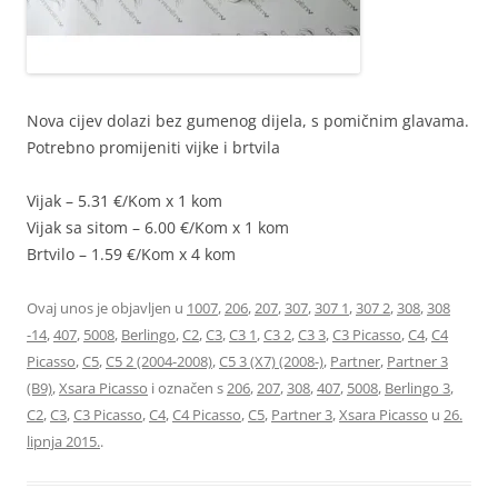
Nova cijev dolazi bez gumenog dijela, s pomičnim glavama.
Potrebno promijeniti vijke i brtvila
Vijak – 5.31 €/Kom x 1 kom
Vijak sa sitom – 6.00 €/Kom x 1 kom
Brtvilo – 1.59 €/Kom x 4 kom
Ovaj unos je objavljen u
1007
,
206
,
207
,
307
,
307 1
,
307 2
,
308
,
308
-14
,
407
,
5008
,
Berlingo
,
C2
,
C3
,
C3 1
,
C3 2
,
C3 3
,
C3 Picasso
,
C4
,
C4
Picasso
,
C5
,
C5 2 (2004-2008)
,
C5 3 (X7) (2008-)
,
Partner
,
Partner 3
(B9)
,
Xsara Picasso
i označen s
206
,
207
,
308
,
407
,
5008
,
Berlingo 3
,
C2
,
C3
,
C3 Picasso
,
C4
,
C4 Picasso
,
C5
,
Partner 3
,
Xsara Picasso
u
26.
lipnja 2015.
.