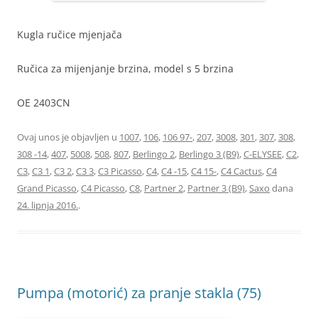
Kugla ručice mjenjača
Ručica za mijenjanje brzina, model s 5 brzina
OE 2403CN
Ovaj unos je objavljen u
1007
,
106
,
106 97-
,
207
,
3008
,
301
,
307
,
308
,
308 -14
,
407
,
5008
,
508
,
807
,
Berlingo 2
,
Berlingo 3 (B9)
,
C-ELYSEE
,
C2
,
C3
,
C3 1
,
C3 2
,
C3 3
,
C3 Picasso
,
C4
,
C4 -15
,
C4 15-
,
C4 Cactus
,
C4
Grand Picasso
,
C4 Picasso
,
C8
,
Partner 2
,
Partner 3 (B9)
,
Saxo
dana
24. lipnja 2016.
.
Pumpa (motorić) za pranje stakla (75)