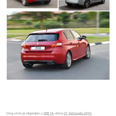
Ovaj unos je objavljen u
308 14-
dana
27. listopada 2016.
.