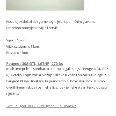
Nova cijev dolazi bez gumenog dijela, s pomičnim glavama.
Potrebno promijeniti vijke i brtvila
Vijak x 1 kom
Vijak sa sitom x 1 kom
Brtvilo x 4 kom
Peugeot 308 GTi, 1.6THP, 270 ks
Imali smo priliku isprobati trenutno najjači serijski Peugeot (uz RCZ-
R). Detaljniji opis vozila, vožnje i užitka u vožnji opisali su kolege iz
Peugeot Kluba Hrvatska, te prenosimo njihovo iskustvo. Mi smo
cijedili limun i skidali osmjeh s lica, ipak je neke stvari teško opisati
riječima.
Test Peugeot 308GTi – Peugeot Klub Hrvatska