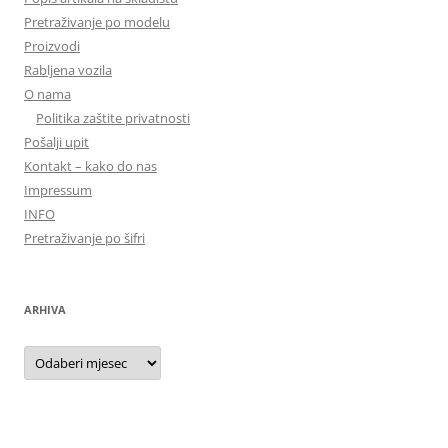
Pretraživanje po modelu
Proizvodi
Rabljena vozila
O nama
Politika zaštite privatnosti
Pošalji upit
Kontakt – kako do nas
Impressum
INFO
Pretraživanje po šifri
ARHIVA
Arhiva