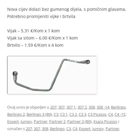
Nova cijev dolazi bez gumenog dijela, s pomičnim glavama.
Potrebno promijeniti vijke i brtvila
Vijak – 5.31 €/Kom x 1 kom
Vijak sa sitom – 6.00 €/Kom x 1 kom
Brtvilo – 1.59 €/Kom x 4 kom
Ovaj unos je objavljen u
207
,
307
,
307 1
,
307 2
,
308
,
308 -14
,
Berlingo
,
Berlingo 2
,
Berlingo 3 (B9)
,
C3
,
C3 1
,
C3 2
,
C3 3
,
C3 Picasso
,
C4
,
C4 -15
,
Expert
,
Jumpy
,
Partner
,
Partner 2
,
Partner 3 (B9)
,
Xsara Picasso
i
označen s
207
,
307
,
308
,
Berlingo
,
C3
,
C4
,
Expert
,
Jumpy
,
Partner
,