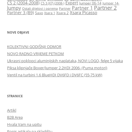
C5 2 (2004-2008)
Expert
Jumper 06-14
C5 3 (X7) (2008-)
Jumper 14-
Partner 2
Jumpy
Partner 1
Ostali dijelovi i oprema
Partner
Xsara Picasso
Partner 3 (B9)
Saxo
Xsara 2
Xsara 1
NOVE OBJAVE
KOLEKTIVNI GODIŠNJI ODMOR
NOVO RADNO VRIJEME PETKOM
Ukrasni poklopci aluminijskih naplataka, NOVI LOGO, felge 5 vijaka
Piksa klipnjače Boxer/Jumper 2.2HDI 2006- (Puma motori)
Ventil na turbini 1.6 BlueHDI DV6FD i DV6FC (55-75 kW)
STRANICE
Artikl
B2B Area
Hvala Vam na upitu
Popis artikala na skladištu