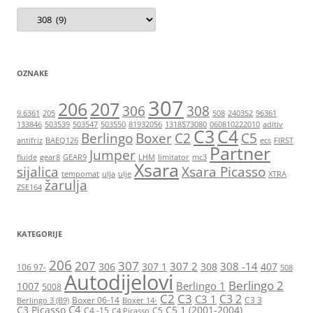
Kategorije
OZNAKE
307
206
207
306
308
9.6361
205
508
2403S2
96361
133846
503539
503547
503550
81932056
1318573080
060810222010
aditiv
C3
C4
Berlingo
Boxer
C2
C5
antifriz
BAEQ126
ecs
FIRST
Partner
Jumper
fluide
gear8
GEAR9
LHM
limitator
mc3
Xsara
sijalica
Xsara Picasso
tempomat
ulja
ulje
XTRA
žarulja
ZSE164
KATEGORIJE
206
207
307
307 2
308 -14
306
307 1
308
407
106 97-
508
Autodijelovi
Berlingo 2
Berlingo 1
1007
5008
C2
C3
C3 2
C3 1
Boxer 06-14
C3 3
Berlingo 3 (B9)
Boxer 14-
C4
C3 Picasso
C5 1 (2001-2004)
C4 -15
C5
C4 Picasso