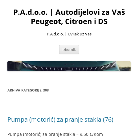
Skoči
do
P.A.d.o.o. | Autodijelovi za Vaš
sadržaja
Peugeot, Citroen i DS
P.A.d.o.o. | Uvijek uz Vas
Izbornik
ARHIVA KATEGORIJE:
308
Pumpa (motorić) za pranje stakla (76)
Pumpa (motorić) za pranje stakla – 9.50 €/Kom