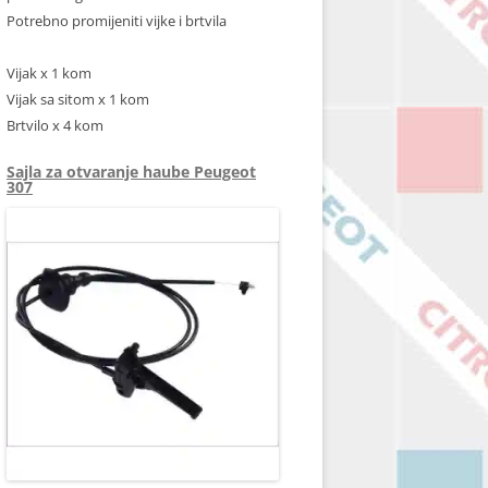
Potrebno promijeniti vijke i brtvila
Vijak x 1 kom
Vijak sa sitom x 1 kom
Brtvilo x 4 kom
Sajla za otvaranje haube Peugeot
307