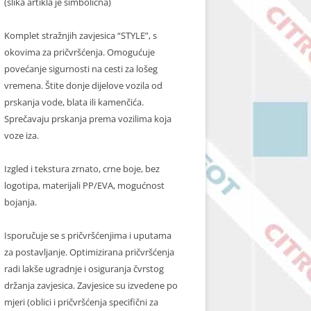
(slika artikla je simbolična)
Komplet stražnjih zavjesica “STYLE”, s
okovima za pričvršćenja. Omogućuje
povećanje sigurnosti na cesti za lošeg
vremena. Štite donje dijelove vozila od
prskanja vode, blata ili kamenčića.
Sprečavaju prskanja prema vozilima koja
voze iza.
Izgled i tekstura zrnato, crne boje, bez
logotipa, materijali PP/EVA, mogućnost
bojanja.
Isporučuje se s pričvršćenjima i uputama
za postavljanje. Optimizirana pričvršćenja
radi lakše ugradnje i osiguranja čvrstog
držanja zavjesica. Zavjesice su izvedene po
mjeri (oblici i pričvršćenja specifični za