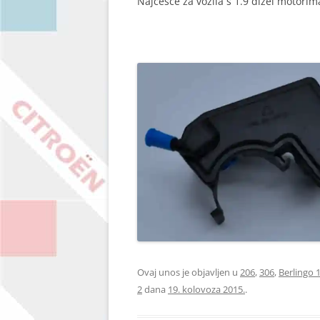
Najčešće za vozila s 1.9 dizel motorima
Ovaj unos je objavljen u
206
,
306
,
Berlingo 
2
dana
19. kolovoza 2015.
.