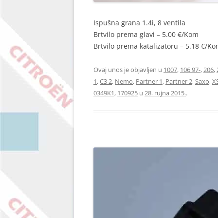
Ispušna grana 1.4i, 8 ventila
Brtvilo prema glavi – 5.00 €/Kom
Brtvilo prema katalizatoru – 5.18 €/K
Ovaj unos je objavljen u
1007
,
106 97-
,
206
,
1
,
C3 2
,
Nemo
,
Partner 1
,
Partner 2
,
Saxo
,
X
0349K1
,
170925
u
28. rujna 2015.
.