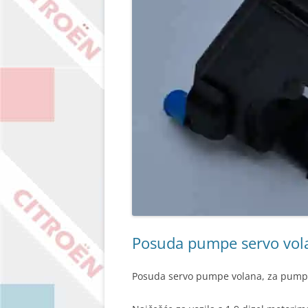
Posuda pumpe servo vola
Posuda servo pumpe volana, za pum