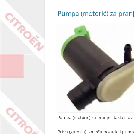
Pumpa (motorić) za pranj
Pumpa (motorić) za pranje stakla s dv
Brtva (gumica) između posude i pump