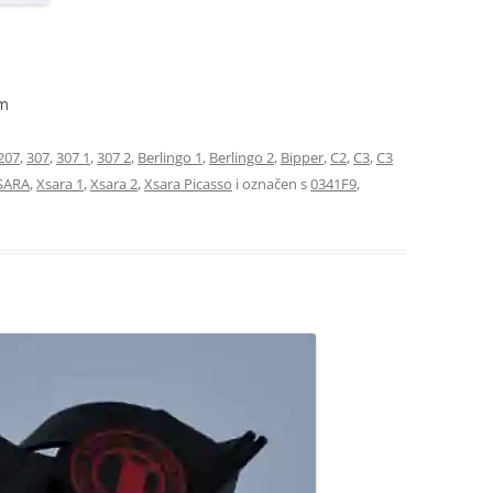
om
207
,
307
,
307 1
,
307 2
,
Berlingo 1
,
Berlingo 2
,
Bipper
,
C2
,
C3
,
C3
SARA
,
Xsara 1
,
Xsara 2
,
Xsara Picasso
i označen s
0341F9
,