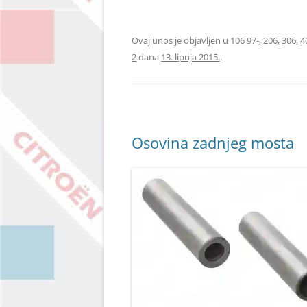
OE 2403X9
Ovaj unos je objavljen u
106 97-
,
206
,
306
,
4
2
dana
13. lipnja 2015.
.
Osovina zadnjeg mosta