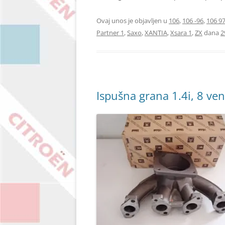
Ovaj unos je objavljen u
106
,
106 -96
,
106 97
Partner 1
,
Saxo
,
XANTIA
,
Xsara 1
,
ZX
dana
2
Ispušna grana 1.4i, 8 ven