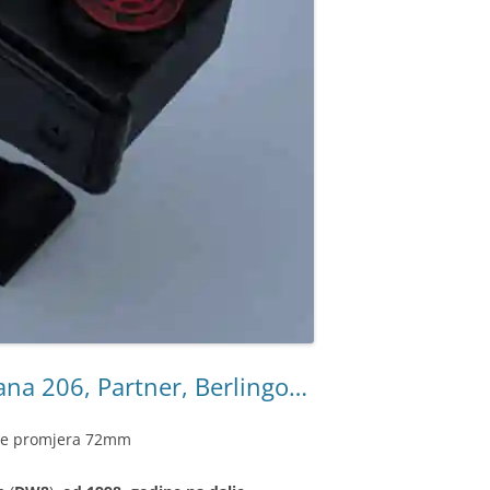
na 206, Partner, Berlingo…
pe promjera 72mm