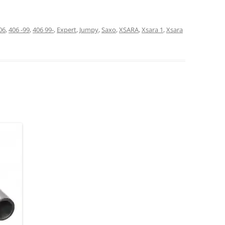
06
,
406 -99
,
406 99-
,
Expert
,
Jumpy
,
Saxo
,
XSARA
,
Xsara 1
,
Xsara