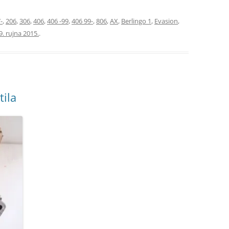
-
,
206
,
306
,
406
,
406 -99
,
406 99-
,
806
,
AX
,
Berlingo 1
,
Evasion
,
9. rujna 2015.
.
tila