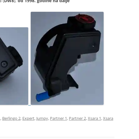
 (
DW8
),
od 1998. godine na dalje
1
,
Berlingo 2
,
Expert
,
Jumpy
,
Partner 1
,
Partner 2
,
Xsara 1
,
Xsara