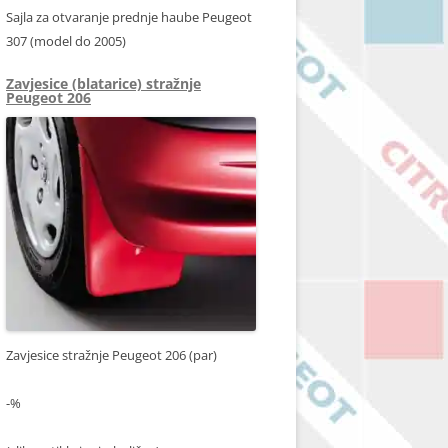
Sajla za otvaranje prednje haube Peugeot
307 (model do 2005)
Zavjesice (blatarice) stražnje
Peugeot 206
Zavjesice stražnje Peugeot 206 (par)
-%