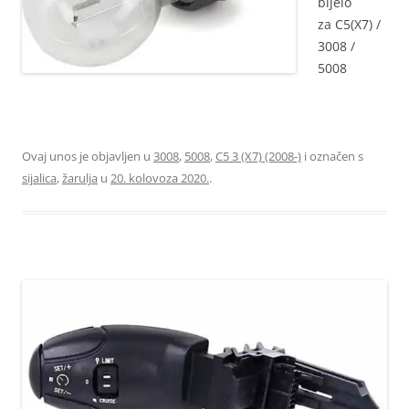
bijelo
za C5(X7) /
3008 /
5008
6216F6
Ovaj unos je objavljen u
3008
,
5008
,
C5 3 (X7) (2008-)
i označen s
sijalica
,
žarulja
u
20. kolovoza 2020.
.