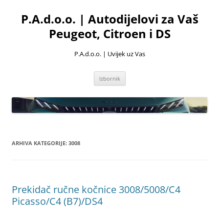
Skoči
do
P.A.d.o.o. | Autodijelovi za Vaš
sadržaja
Peugeot, Citroen i DS
P.A.d.o.o. | Uvijek uz Vas
Izbornik
ARHIVA KATEGORIJE:
3008
Prekidač ručne kočnice 3008/5008/C4
Picasso/C4 (B7)/DS4