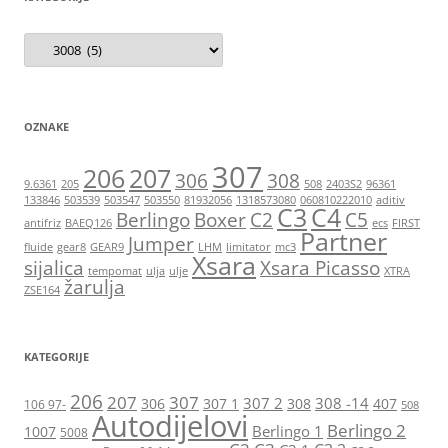
Kategorije
OZNAKE
307
206
207
306
308
9.6361
205
508
2403S2
96361
133846
503539
503547
503550
81932056
1318573080
060810222010
aditiv
C3
C4
Berlingo
Boxer
C2
C5
antifriz
BAEQ126
ecs
FIRST
Partner
Jumper
fluide
gear8
GEAR9
LHM
limitator
mc3
Xsara
sijalica
Xsara Picasso
tempomat
ulja
ulje
XTRA
žarulja
ZSE164
KATEGORIJE
206
207
307
307 2
308 -14
306
307 1
308
407
106 97-
508
Autodijelovi
Berlingo 2
Berlingo 1
1007
5008