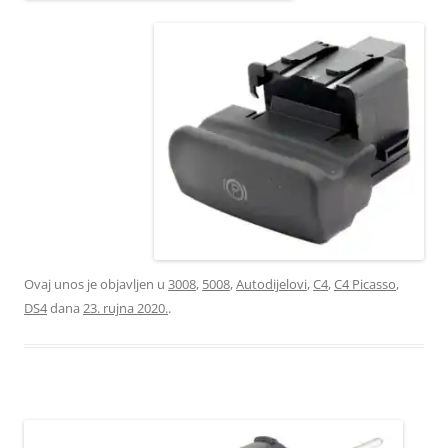
Ovaj unos je objavljen u
3008
,
5008
,
Autodijelovi
,
C4
,
C4 Picasso
,
DS4
dana
23. rujna 2020.
.