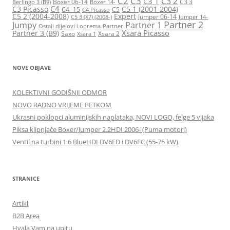
C2
C3
C3 2
C3 1
Boxer 06-14
C3 3
Berlingo 3 (B9)
Boxer 14-
C4
C3 Picasso
C5 1 (2001-2004)
C4 -15
C5
C4 Picasso
C5 2 (2004-2008)
Expert
Jumper 06-14
C5 3 (X7) (2008-)
Jumper 14-
Partner 2
Jumpy
Partner 1
Ostali dijelovi i oprema
Partner
Xsara Picasso
Partner 3 (B9)
Saxo
Xsara 2
Xsara 1
NOVE OBJAVE
KOLEKTIVNI GODIŠNJI ODMOR
NOVO RADNO VRIJEME PETKOM
Ukrasni poklopci aluminijskih naplataka, NOVI LOGO, felge 5 vijaka
Piksa klipnjače Boxer/Jumper 2.2HDI 2006- (Puma motori)
Ventil na turbini 1.6 BlueHDI DV6FD i DV6FC (55-75 kW)
STRANICE
Artikl
B2B Area
Hvala Vam na upitu