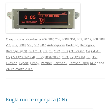
Ovaj unos je objavljen u
206
,
207
,
208
,
3008
,
301
,
307
,
307 2
,
308
,
308
-14
,
407
,
5008
,
508
,
607
,
807
,
Autodijelovi
,
Berlingo
,
Berlingo 2
,
Berlingo 3 (B9)
,
C-ELYSEE
,
C2
,
C3
,
C3 2
,
C3 3
,
C3 Picasso
,
C4
,
C4 -15
,
C5
,
C5 1 (2001-2004)
,
C5 2 (2004-2008)
,
C5 3 (X7) (2008-)
,
C8
,
DS3
,
Evasion
,
Expert
,
Jumpy
,
Partner
,
Partner 2
,
Partner 3 (B9)
,
RCZ
dana
24. kolovoza 2017.
.
Kugla ručice mjenjača (CN)