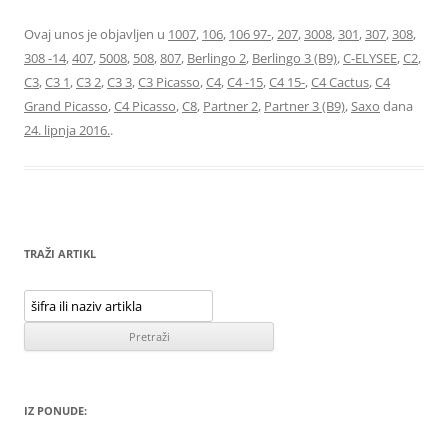
Ovaj unos je objavljen u
1007
,
106
,
106 97-
,
207
,
3008
,
301
,
307
,
308
,
308 -14
,
407
,
5008
,
508
,
807
,
Berlingo 2
,
Berlingo 3 (B9)
,
C-ELYSEE
,
C2
,
C3
,
C3 1
,
C3 2
,
C3 3
,
C3 Picasso
,
C4
,
C4 -15
,
C4 15-
,
C4 Cactus
,
C4
Grand Picasso
,
C4 Picasso
,
C8
,
Partner 2
,
Partner 3 (B9)
,
Saxo
dana
24. lipnja 2016.
.
TRAŽI ARTIKL
IZ PONUDE: