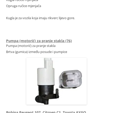
Opruga ručice mjenjača
Kugla je za vozila koja imaju rikverc lijevo gore.
735316072 FIAT DUCATO 2403R4 241819
Pumpa (motorić) za pranje stakla (76)
Pumpa (motorić) za pranje stakla
Brtva (gumica) između posude i pumpice
Bobina Peugeot 107, Citroen C1, Toyota AYGO