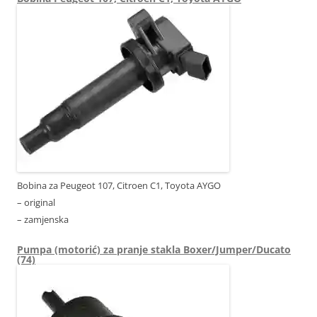
Bobina za Peugeot 107, Citroen C1, Toyota AYGO
– original
– zamjenska
Pumpa (motorić) za pranje stakla Boxer/Jumper/Ducato
(74)