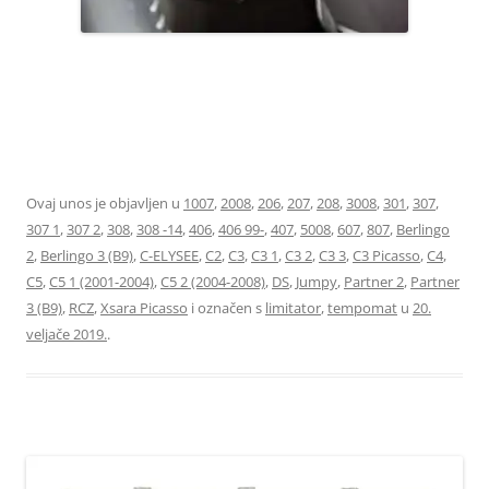
96637157XT LIMITATOR TEMPOMAT 6242Z8 6242Z9 6448Z9
96637159XT
Ovaj unos je objavljen u
1007
,
2008
,
206
,
207
,
208
,
3008
,
301
,
307
,
307 1
,
307 2
,
308
,
308 -14
,
406
,
406 99-
,
407
,
5008
,
607
,
807
,
Berlingo
2
,
Berlingo 3 (B9)
,
C-ELYSEE
,
C2
,
C3
,
C3 1
,
C3 2
,
C3 3
,
C3 Picasso
,
C4
,
C5
,
C5 1 (2001-2004)
,
C5 2 (2004-2008)
,
DS
,
Jumpy
,
Partner 2
,
Partner
3 (B9)
,
RCZ
,
Xsara Picasso
i označen s
limitator
,
tempomat
u
20.
veljače 2019.
.