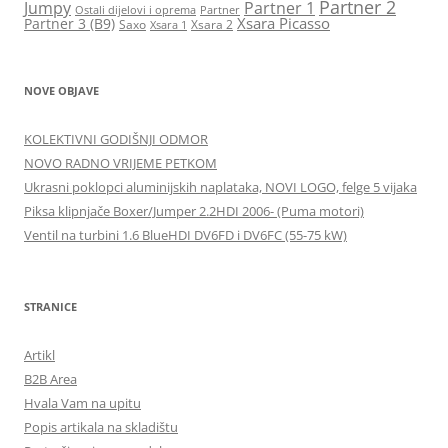
Partner 2
Jumpy
Partner 1
Ostali dijelovi i oprema
Partner
Xsara Picasso
Partner 3 (B9)
Saxo
Xsara 2
Xsara 1
NOVE OBJAVE
KOLEKTIVNI GODIŠNJI ODMOR
NOVO RADNO VRIJEME PETKOM
Ukrasni poklopci aluminijskih naplataka, NOVI LOGO, felge 5 vijaka
Piksa klipnjače Boxer/Jumper 2.2HDI 2006- (Puma motori)
Ventil na turbini 1.6 BlueHDI DV6FD i DV6FC (55-75 kW)
STRANICE
Artikl
B2B Area
Hvala Vam na upitu
Popis artikala na skladištu