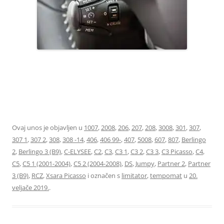
96637157XT LIMITATOR TEMPOMAT 6242Z8 6242Z9 6448Z9
96637159XT
Ovaj unos je objavljen u
1007
,
2008
,
206
,
207
,
208
,
3008
,
301
,
307
,
307 1
,
307 2
,
308
,
308 -14
,
406
,
406 99-
,
407
,
5008
,
607
,
807
,
Berlingo
2
,
Berlingo 3 (B9)
,
C-ELYSEE
,
C2
,
C3
,
C3 1
,
C3 2
,
C3 3
,
C3 Picasso
,
C4
,
C5
,
C5 1 (2001-2004)
,
C5 2 (2004-2008)
,
DS
,
Jumpy
,
Partner 2
,
Partner
3 (B9)
,
RCZ
,
Xsara Picasso
i označen s
limitator
,
tempomat
u
20.
veljače 2019.
.