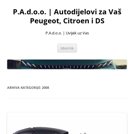
Skoči
do
P.A.d.o.o. | Autodijelovi za Vaš
sadržaja
Peugeot, Citroen i DS
P.A.d.o.o. | Uvijek uz Vas
Izbornik
ARHIVA KATEGORIJE:
2008