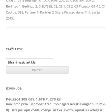
Ovaj unos je objavljen u
1007
,
2008
,
206
,
207
,
208
,
301
,
307 2
,
Berlingo 1
,
Berlingo 2
,
C-ELYSEE
,
C2
,
C3 1
,
C3 2
,
C3 Picasso
,
C4 -15
,
C4
Cactus
,
DS3
,
Partner 1
,
Partner 2
,
Xsara Picasso
dana
11. travnja
2015.
.
TRAŽI ARTIKL
IZ PONUDE:
Peugeot 308 GTi, 1.6THP, 270 ks
Imali smo priliku isprobati trenutno najjači serijski Peugeot (uz RCZ-
R). Detaljniji opis vozila, vožnje i užitka u vožnji opisali su kolege iz