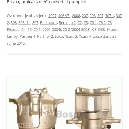
Brtva (gumica) između posude i pumpice
Ovaj unos je objavljen u
1007
,
106 97-
,
2008
,
207
,
208
,
307
,
307 1
,
307
2
,
308
,
308 -14
,
807
,
Berlingo 1
,
Berlingo 2
,
C2
,
C3
,
C3 1
,
C3 2
,
C3
Picasso
,
C4 -15
,
C5 1 (2001-2004)
,
C5 2 (2004-2008)
,
C8
,
DS3
,
Expert
,
Jumpy
,
Partner 1
,
Partner 2
,
Saxo
,
Xsara 2
,
Xsara Picasso
dana
29.
rujna 2015.
.