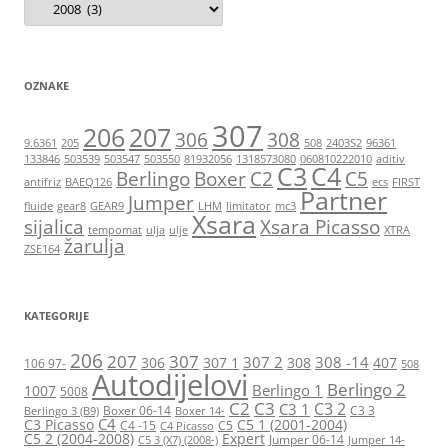
OZNAKE
307
206
207
306
308
9.6361
205
508
2403S2
96361
133846
503539
503547
503550
81932056
1318573080
060810222010
aditiv
C3
C4
Berlingo
Boxer
C2
C5
antifriz
BAEQ126
ecs
FIRST
Partner
Jumper
fluide
gear8
GEAR9
LHM
limitator
mc3
Xsara
sijalica
Xsara Picasso
tempomat
ulja
ulje
XTRA
žarulja
ZSE164
KATEGORIJE
206
207
307
307 2
308 -14
306
307 1
308
407
106 97-
508
Autodijelovi
Berlingo 2
Berlingo 1
1007
5008
C2
C3
C3 2
C3 1
Boxer 06-14
C3 3
Berlingo 3 (B9)
Boxer 14-
C4
C3 Picasso
C5 1 (2001-2004)
C4 -15
C5
C4 Picasso
C5 2 (2004-2008)
Expert
Jumper 06-14
C5 3 (X7) (2008-)
Jumper 14-