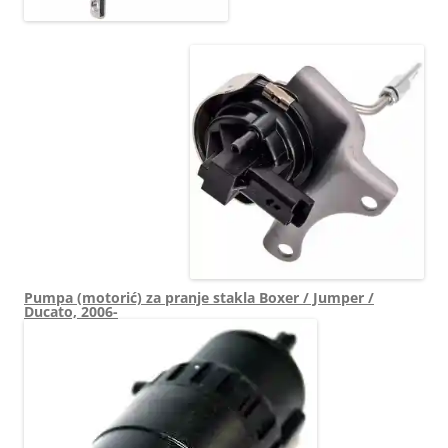
9804945280 49172-
03000 49172-18611
1873215 2141951
1611139180 3642414
2141951
Pumpa (motorić) za pranje stakla Boxer / Jumper /
Ducato, 2006-