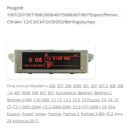
Peugeot:
1007/207/307/308/3008/407/5008/607/807/Expert/Perner…
Citroen: C2/C3/C4/C5/C8/DS3/Berlingo/Jumpy
9821852480
Ovaj unos je objavljen u
206
,
207
,
208
,
3008
,
301
,
307
,
307 2
,
308
,
308
-14
,
407
,
5008
,
508
,
607
,
807
,
Autodijelovi
,
Berlingo
,
Berlingo 2
,
Berlingo 3 (B9)
,
C-ELYSEE
,
C2
,
C3
,
C3 2
,
C3 3
,
C3 Picasso
,
C4
,
C4 -15
,
C5
,
C5 1 (2001-2004)
,
C5 2 (2004-2008)
,
C5 3 (X7) (2008-)
,
C8
,
DS3
,
Evasion
,
Expert
,
Jumpy
,
Partner
,
Partner 2
,
Partner 3 (B9)
,
RCZ
dana
24. kolovoza 2017.
.