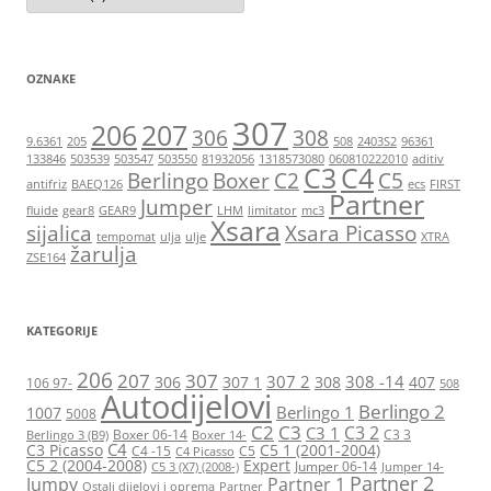
OZNAKE
307
206
207
306
308
9.6361
205
508
2403S2
96361
133846
503539
503547
503550
81932056
1318573080
060810222010
aditiv
C3
C4
Berlingo
Boxer
C2
C5
antifriz
BAEQ126
ecs
FIRST
Partner
Jumper
fluide
gear8
GEAR9
LHM
limitator
mc3
Xsara
sijalica
Xsara Picasso
tempomat
ulja
ulje
XTRA
žarulja
ZSE164
KATEGORIJE
206
207
307
307 2
308 -14
306
307 1
308
407
106 97-
508
Autodijelovi
Berlingo 2
Berlingo 1
1007
5008
C2
C3
C3 2
C3 1
Boxer 06-14
C3 3
Berlingo 3 (B9)
Boxer 14-
C4
C3 Picasso
C5 1 (2001-2004)
C4 -15
C5
C4 Picasso
C5 2 (2004-2008)
Expert
Jumper 06-14
C5 3 (X7) (2008-)
Jumper 14-
Partner 2
Jumpy
Partner 1
Ostali dijelovi i oprema
Partner