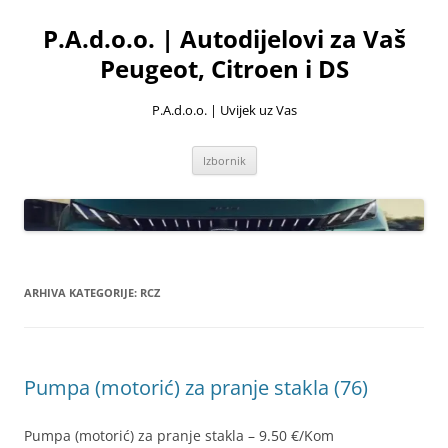
Skoči
do
P.A.d.o.o. | Autodijelovi za Vaš
sadržaja
Peugeot, Citroen i DS
P.A.d.o.o. | Uvijek uz Vas
Izbornik
ARHIVA KATEGORIJE:
RCZ
Pumpa (motorić) za pranje stakla (76)
Pumpa (motorić) za pranje stakla – 9.50 €/Kom