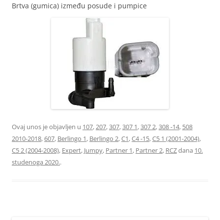
Brtva (gumica) između posude i pumpice
Ovaj unos je objavljen u
107
,
207
,
307
,
307 1
,
307 2
,
308 -14
,
508
2010-2018
,
607
,
Berlingo 1
,
Berlingo 2
,
C1
,
C4 -15
,
C5 1 (2001-2004)
,
C5 2 (2004-2008)
,
Expert
,
Jumpy
,
Partner 1
,
Partner 2
,
RCZ
dana
10.
studenoga 2020.
.