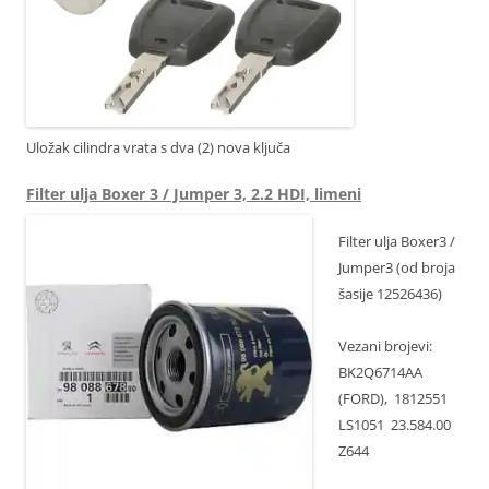
Uložak cilindra vrata s dva (2) nova ključa
Filter ulja Boxer 3 / Jumper 3, 2.2 HDI, limeni
Filter ulja Boxer3 /
Jumper3 (od broja
šasije 12526436)
Vezani brojevi:
BK2Q6714AA
(FORD), 1812551
LS1051 23.584.00
Z644