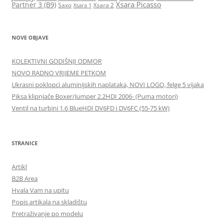
Xsara Picasso
Partner 3 (B9)
Saxo
Xsara 2
Xsara 1
NOVE OBJAVE
KOLEKTIVNI GODIŠNJI ODMOR
NOVO RADNO VRIJEME PETKOM
Ukrasni poklopci aluminijskih naplataka, NOVI LOGO, felge 5 vijaka
Piksa klipnjače Boxer/Jumper 2.2HDI 2006- (Puma motori)
Ventil na turbini 1.6 BlueHDI DV6FD i DV6FC (55-75 kW)
STRANICE
Artikl
B2B Area
Hvala Vam na upitu
Popis artikala na skladištu
Pretraživanje po modelu