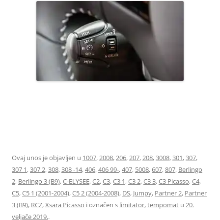
96637157XT LIMITATOR TEMPOMAT 6242Z8 6242Z9 6448Z9
96637159XT
Ovaj unos je objavljen u
1007
,
2008
,
206
,
207
,
208
,
3008
,
301
,
307
,
307 1
,
307 2
,
308
,
308 -14
,
406
,
406 99-
,
407
,
5008
,
607
,
807
,
Berlingo
2
,
Berlingo 3 (B9)
,
C-ELYSEE
,
C2
,
C3
,
C3 1
,
C3 2
,
C3 3
,
C3 Picasso
,
C4
,
C5
,
C5 1 (2001-2004)
,
C5 2 (2004-2008)
,
DS
,
Jumpy
,
Partner 2
,
Partner
3 (B9)
,
RCZ
,
Xsara Picasso
i označen s
limitator
,
tempomat
u
20.
veljače 2019.
.