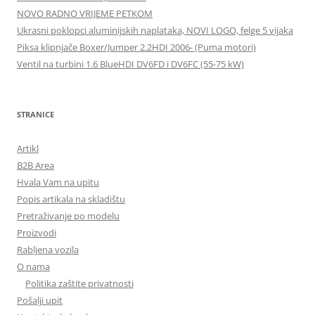
NOVO RADNO VRIJEME PETKOM
Ukrasni poklopci aluminijskih naplataka, NOVI LOGO, felge 5 vijaka
Piksa klipnjače Boxer/Jumper 2.2HDI 2006- (Puma motori)
Ventil na turbini 1.6 BlueHDI DV6FD i DV6FC (55-75 kW)
STRANICE
Artikl
B2B Area
Hvala Vam na upitu
Popis artikala na skladištu
Pretraživanje po modelu
Proizvodi
Rabljena vozila
O nama
Politika zaštite privatnosti
Pošalji upit