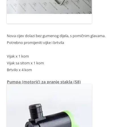
Nova cijev dolazi bez gumenog dijela, s pomičnim glavama.
Potrebno promijeniti vijke i brtvila
Vijak x 1 kom
Vijak sa sitom x 1 kom
Brtvilo x 4 kom
Pumpa (motorić) za pranje stakla (58)