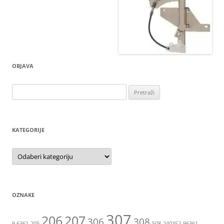
OBJAVA
Pretraži:
KATEGORIJE
Kategorije
OZNAKE
307
206
207
306
308
9.6361
205
508
2403S2
96361