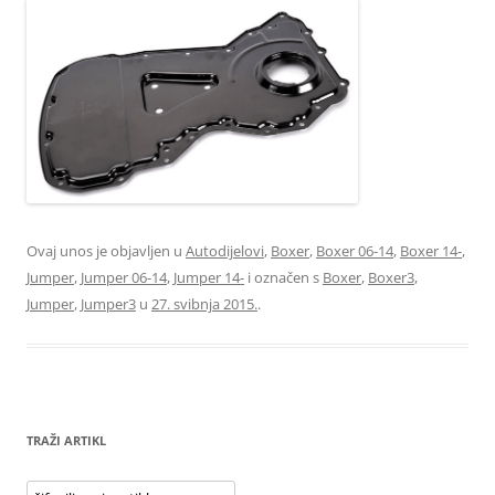
Ovaj unos je objavljen u
Autodijelovi
,
Boxer
,
Boxer 06-14
,
Boxer 14-
,
Jumper
,
Jumper 06-14
,
Jumper 14-
i označen s
Boxer
,
Boxer3
,
Jumper
,
Jumper3
u
27. svibnja 2015.
.
TRAŽI ARTIKL