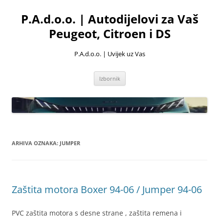
Skoči
do
P.A.d.o.o. | Autodijelovi za Vaš
sadržaja
Peugeot, Citroen i DS
P.A.d.o.o. | Uvijek uz Vas
Izbornik
ARHIVA OZNAKA:
JUMPER
Zaštita motora Boxer 94-06 / Jumper 94-06
PVC zaštita motora s desne strane , zaštita remena i