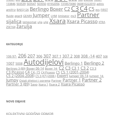
133846
503539
503547
503550
81932056
1318573080
060810222010
aditiv
C3
C4
Berlingo
Boxer
C2
C5
antifriz
BAEQ126
ecs
FIRST
Partner
Jumper
fluide
gear8
GEAR9
LHM
limitator
mc3
Xsara
sijalica
Xsara Picasso
tempomat
ulja
ulje
XTRA
žarulja
ZSE164
KATEGORIJE
206
207
307
307 2
308 -14
306
307 1
308
407
106 97-
508
Autodijelovi
Berlingo 2
Berlingo 1
1007
5008
C2
C3
C3 2
C3 1
Boxer 06-14
C3 3
Berlingo 3 (B9)
Boxer 14-
C4
C3 Picasso
C5 1 (2001-2004)
C4 -15
C5
C4 Picasso
C5 2 (2004-2008)
Expert
Jumper 06-14
C5 3 (X7) (2008-)
Jumper 14-
Partner 2
Jumpy
Partner 1
Ostali dijelovi i oprema
Partner
Xsara Picasso
Partner 3 (B9)
Saxo
Xsara 2
Xsara 1
NOVE OBJAVE
KOLEKTIVNI GODIŠNJI ODMOR