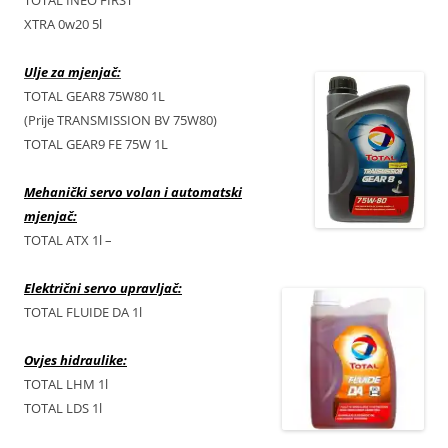
TOTAL INEO FIRST
XTRA 0w20 5l
Ulje za mjenjač:
TOTAL GEAR8 75W80 1L
(Prije TRANSMISSION BV 75W80)
TOTAL GEAR9 FE 75W 1L
Mehanički servo volan i automatski
mjenjač:
TOTAL ATX 1l –
Električni servo upravljač:
TOTAL FLUIDE DA 1l
Ovjes hidraulike:
TOTAL LHM 1l
TOTAL LDS 1l