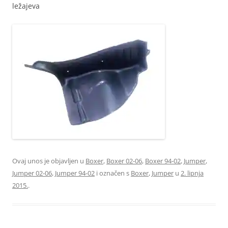
ležajeva
Ovaj unos je objavljen u
Boxer
,
Boxer 02-06
,
Boxer 94-02
,
Jumper
,
Jumper 02-06
,
Jumper 94-02
i označen s
Boxer
,
Jumper
u
2. lipnja
2015.
.