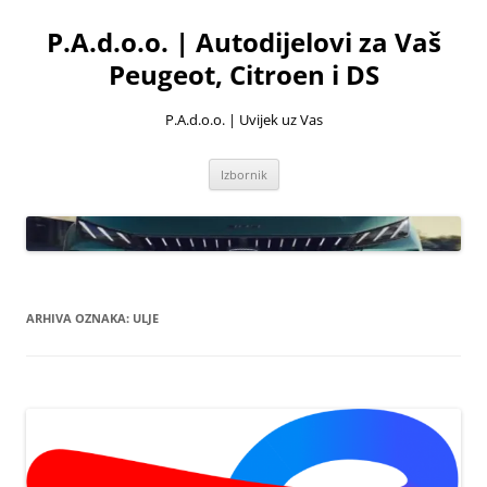
Skoči
do
P.A.d.o.o. | Autodijelovi za Vaš
sadržaja
Peugeot, Citroen i DS
P.A.d.o.o. | Uvijek uz Vas
Izbornik
ARHIVA OZNAKA:
ULJE