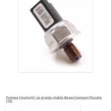
9658227880 1205481130 1570N5 1333071967 55PP06-03 8029224
9655465480 6PH1001 1570Q4 1920TL
Pumpa (motorić) za pranje stakla Boxer/Jumper/Ducato
(74)