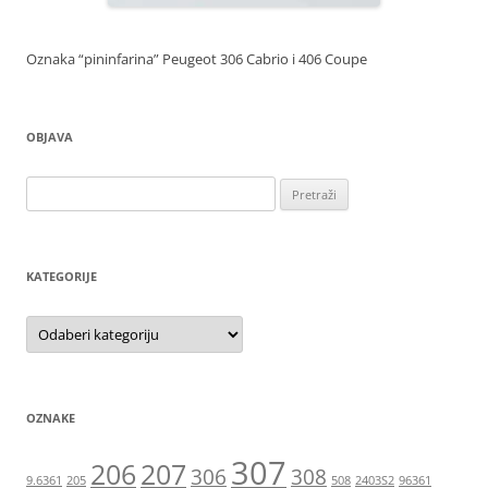
Oznaka “pininfarina” Peugeot 306 Cabrio i 406 Coupe
OBJAVA
Pretraži:
KATEGORIJE
Kategorije
OZNAKE
307
206
207
306
308
9.6361
205
508
2403S2
96361