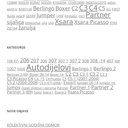
133846
503539
503547
503550
81932056
1318573080
060810222010
aditiv
C3
C4
Berlingo
Boxer
C2
C5
antifriz
BAEQ126
ecs
FIRST
Partner
Jumper
fluide
gear8
GEAR9
LHM
limitator
mc3
Xsara
sijalica
Xsara Picasso
tempomat
ulja
ulje
XTRA
žarulja
ZSE164
KATEGORIJE
206
207
307
307 2
308 -14
306
307 1
308
407
106 97-
508
Autodijelovi
Berlingo 2
Berlingo 1
1007
5008
C2
C3
C3 2
C3 1
Boxer 06-14
C3 3
Berlingo 3 (B9)
Boxer 14-
C4
C3 Picasso
C5 1 (2001-2004)
C4 -15
C5
C4 Picasso
C5 2 (2004-2008)
Expert
Jumper 06-14
C5 3 (X7) (2008-)
Jumper 14-
Partner 2
Jumpy
Partner 1
Ostali dijelovi i oprema
Partner
Xsara Picasso
Partner 3 (B9)
Saxo
Xsara 2
Xsara 1
NOVE OBJAVE
KOLEKTIVNI GODIŠNJI ODMOR