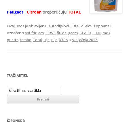
Peugeot
i
Citroen
preporučuju
TOTAL
Ovaj unos je objavljen u
Autodijelovi
,
Ostali dijelovi i oprema
i
označen s
antifriz
,
ecs
,
FIRST
,
fluide
,
gear8
,
GEAR9
,
LHM
,
mc3
,
quartz
,
tembo
,
Total
,
ulja
,
ulje
,
XTRA
u
9. siječnja 2017.
.
TRAŽI ARTIKL
IZ PONUDE: