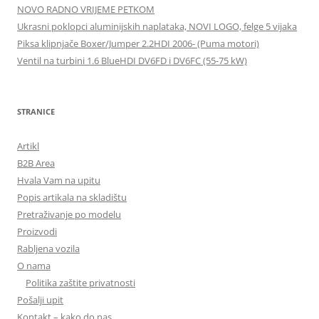
NOVO RADNO VRIJEME PETKOM
Ukrasni poklopci aluminijskih naplataka, NOVI LOGO, felge 5 vijaka
Piksa klipnjače Boxer/Jumper 2.2HDI 2006- (Puma motori)
Ventil na turbini 1.6 BlueHDI DV6FD i DV6FC (55-75 kW)
STRANICE
Artikl
B2B Area
Hvala Vam na upitu
Popis artikala na skladištu
Pretraživanje po modelu
Proizvodi
Rabljena vozila
O nama
Politika zaštite privatnosti
Pošalji upit
Kontakt – kako do nas