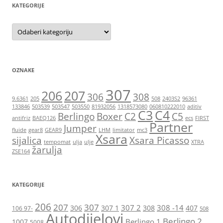
KATEGORIJE
Kategorije
OZNAKE
307
206
207
306
308
9.6361
205
508
2403S2
96361
133846
503539
503547
503550
81932056
1318573080
060810222010
aditiv
C3
C4
Berlingo
Boxer
C2
C5
antifriz
BAEQ126
ecs
FIRST
Partner
Jumper
fluide
gear8
GEAR9
LHM
limitator
mc3
Xsara
sijalica
Xsara Picasso
tempomat
ulja
ulje
XTRA
žarulja
ZSE164
KATEGORIJE
206
207
307
307 2
308 -14
306
307 1
308
407
106 97-
508
Autodijelovi
Berlingo 2
Berlingo 1
1007
5008