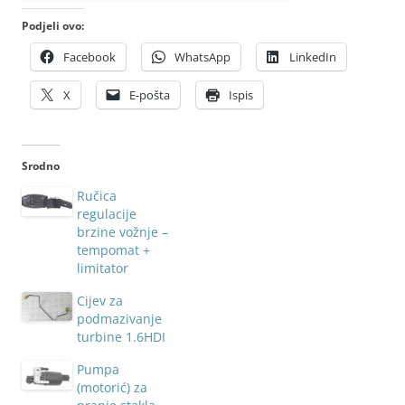
Podjeli ovo:
Facebook
WhatsApp
LinkedIn
X
E-pošta
Ispis
Srodno
Ručica
regulacije
brzine vožnje –
tempomat +
limitator
Cijev za
podmazivanje
turbine 1.6HDI
Pumpa
(motorić) za