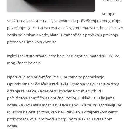
Komplet
stražnjih zavjesica “STYLE”, s okovima za pričvršćenja. Omogućuje
povećanje sigurnosti na cesti za lošeg vremena. Štite donje dijelove
vozila od prskanja vode, blata ili kamenčića. Sprečavaju prskanja
prema vozilima koja voze iza.
Izgled i tekstura zrnato, crne boje, bez logotipa, materijali PP/EVA,
mogućnost bojanja.
Isporučuje se s pričvršćenjima i uputama za postavljanje.
Optimizirana pričvršćenja radi lakše ugradnje i osiguranja čvrstog
držanja zavjesica. Zavjesice su izvedene po mjeri (oblici i
pričvršćenja specifični za dotično vozilo). U skladu su s linijama
vozila. Za veću efikasnost, zavjesice su polukrute. Prilagođavaju se
uvjetima na cesti (brzina, krivine). Razvijen u dizajnerskom centru
proizvođača, ovaj proizvod u potpunom je skladu s dizajnom
vozila.