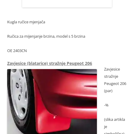
Kugla ručice mjenjača
Ručica za mijenjanje brzina, model s 5 brzina
OE 2403CN
Zavjesice (blatarice) stražnje Peugeot 206
Zavjesice
stražnje
Peugeot 206
(par)
-%
(slika artikla
je
simbolična)