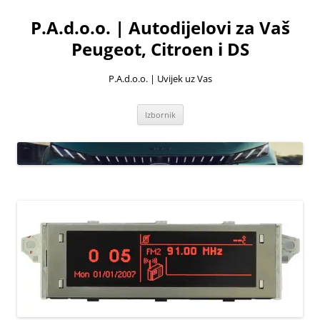
Skoči
do
P.A.d.o.o. | Autodijelovi za Vaš
sadržaja
Peugeot, Citroen i DS
P.A.d.o.o. | Uvijek uz Vas
Izbornik