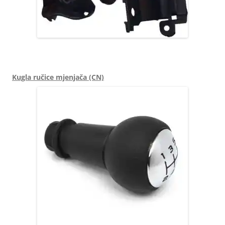
6212E3 6212E4
Kugla ručice mjenjača (CN)