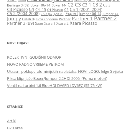
C2
C3
C3 2
C3 1
Boxer 06-14
C3 3
Berlingo 3 (B9)
Boxer 14-
C4
C3 Picasso
C5 1 (2001-2004)
C4 -15
C5
C4 Picasso
C5 2 (2004-2008)
Expert
Jumper 06-14
C5 3 (X7) (2008-)
Jumper 14-
Partner 2
Jumpy
Partner 1
Ostali dijelovi i oprema
Partner
Xsara Picasso
Partner 3 (B9)
Saxo
Xsara 2
Xsara 1
NOVE OBJAVE
KOLEKTIVNI GODIŠNJI ODMOR
NOVO RADNO VRIJEME PETKOM
Ukrasni poklopci aluminijskih naplataka, NOVI LOGO, felge 5 vijaka
Piksa klipnjače Boxer/Jumper 2.2HDI 2006- (Puma motori)
Ventil na turbini 1.6 BlueHDI DV6FD i DV6FC (55-75 kW)
STRANICE
Artikl
B2B Area