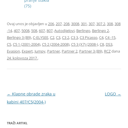
pranje stakla
(75)
Ovaj unos je objavljen u
206
,
207
,
208
,
3008
,
301
,
307
,
307 2
,
308
,
308
-14
,
407
,
5008
,
508
,
607
,
807
,
Autodijelovi
,
Berlingo
,
Berlingo 2
,
Berlingo 3 (B9)
,
C-ELYSEE
,
C2
,
C3
,
C3 2
,
C3 3
,
C3 Picasso
,
C4
,
C4 -15
,
C5
,
C5 1 (2001-2004)
,
C5 2 (2004-2008)
,
C5 3 (X7) (2008-)
,
C8
,
DS3
,
Evasion
,
Expert
,
Jumpy
,
Partner
,
Partner 2
,
Partner 3 (B9)
,
RCZ
dana
24. kolovoza 2017.
.
Navigacija
←
Klapne obrade zraka u
LOGO
→
objava
kabini 407/C5(2004-)
TRAŽI ARTIKL