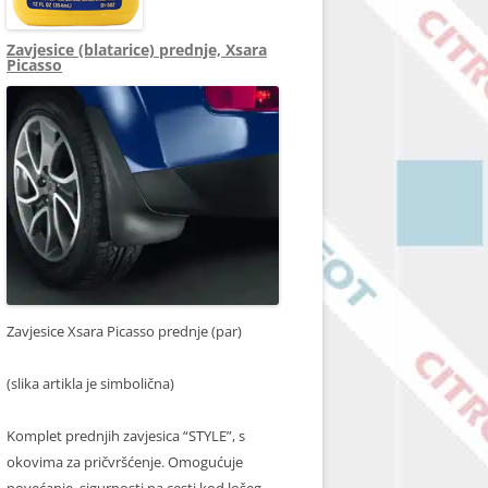
Zavjesice (blatarice) prednje, Xsara
Picasso
Zavjesice Xsara Picasso prednje (par)
(slika artikla je simbolična)
Komplet prednjih zavjesica “STYLE”, s
okovima za pričvršćenje. Omogućuje