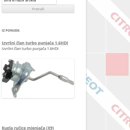
IZ PONUDE:
Izvršni član turbo punjača 1.6HDI
Izvršni član turbo punjača 1.6HDI
0375Q9 0375R0 1696537 9673283680
49373-18100 9815218180
Kugla ručice mjenjača (X9)