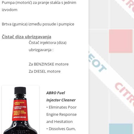
Pumpa (motorić) za pranje stakla s jednim
izvodom
Brtva (gumica) između posude i pumpice
Čistač diza ubrizgavanja
Čistač injektora (diza)
ubrizgavanja :
Za BENZINSKE motore
Za DIESEL motore
ABRO Fuel
Injector Cleaner
• Eliminates Poor
Engine Response
and Hesitation
• Dissolves Gum,