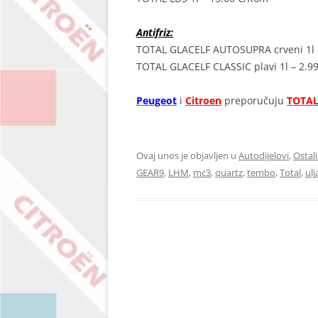
Antifriz:
TOTAL GLACELF AUTOSUPRA crveni 1l – 
TOTAL GLACELF CLASSIC plavi 1l – 2.9
Peugeot
i
Citroen
preporučuju
TOTA
Ovaj unos je objavljen u
Autodijelovi
,
Ostali
GEAR9
,
LHM
,
mc3
,
quartz
,
tembo
,
Total
,
ulj