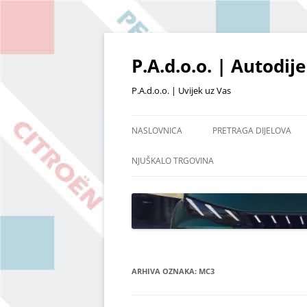
Skoči
do
sadržaja
P.A.d.o.o. | Autodij
P.A.d.o.o. | Uvijek uz Vas
NASLOVNICA
PRETRAGA DIJELOVA
PRETRAŽIVANJE PO ŠIFRI
NJUŠKALO TRGOVINA
POŠALJI UPIT
OSTALI DIJELOVI I OPR
POPIS ARTIKALA NA SKL
ARHIVA OZNAKA:
MC3