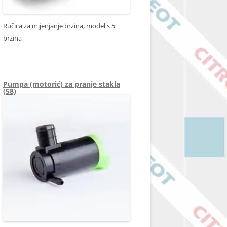
Ručica za mijenjanje brzina, model s 5
brzina
OE 2403X9
Pumpa (motorić) za pranje stakla
(58)