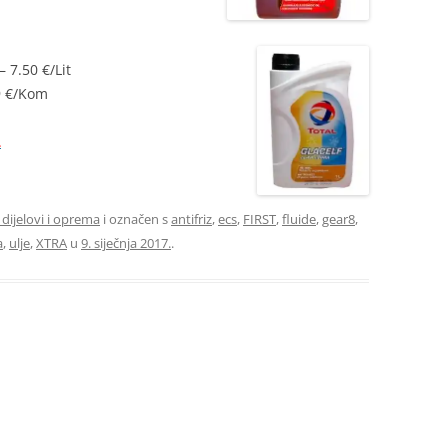
7.50 €/Lit
9 €/Kom
L
 dijelovi i oprema
i označen s
antifriz
,
ecs
,
FIRST
,
fluide
,
gear8
,
a
,
ulje
,
XTRA
u
9. siječnja 2017.
.