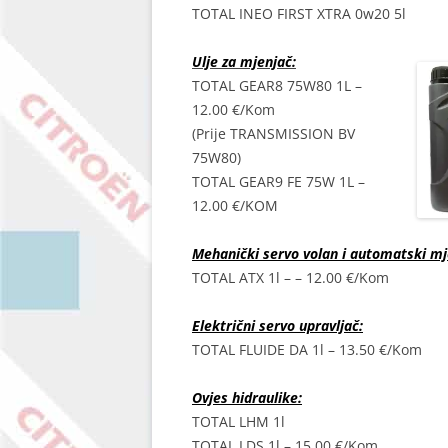
TOTAL INEO FIRST XTRA 0w20 5l
Ulje za mjenjač:
TOTAL GEAR8 75W80 1L –
12.00 €/Kom
(Prije TRANSMISSION BV
75W80)
TOTAL GEAR9 FE 75W 1L –
12.00 €/KOM
Mehanički servo volan i automatski mj
TOTAL ATX 1l – – 12.00 €/Kom
Električni servo upravljač:
TOTAL FLUIDE DA 1l – 13.50 €/Kom
Ovjes hidraulike:
TOTAL LHM 1l
TOTAL LDS 1l – 15.00 €/Kom