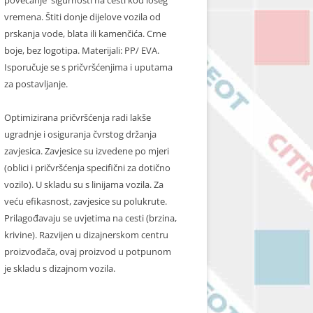
povećanje sigurnosti na cesti kod lošeg
vremena. Štiti donje dijelove vozila od
prskanja vode, blata ili kamenčića. Crne
boje, bez logotipa. Materijali: PP/ EVA.
Isporučuje se s pričvršćenjima i uputama
za postavljanje.
Optimizirana pričvršćenja radi lakše
ugradnje i osiguranja čvrstog držanja
zavjesica. Zavjesice su izvedene po mjeri
(oblici i pričvršćenja specifični za dotično
vozilo). U skladu su s linijama vozila. Za
veću efikasnost, zavjesice su polukrute.
Prilagođavaju se uvjetima na cesti (brzina,
krivine). Razvijen u dizajnerskom centru
proizvođača, ovaj proizvod u potpunom
je skladu s dizajnom vozila.