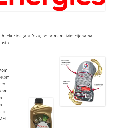
ih tekućina (antifriza) po primamljivim cijenama.
pusta.
/Kom
€/Kom
Kom
/Kom
m
m
Kom
KOM