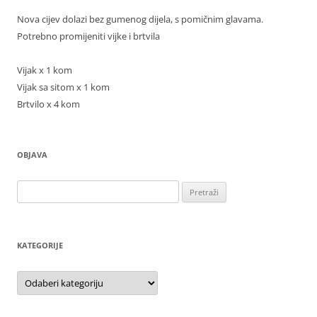
Nova cijev dolazi bez gumenog dijela, s pomičnim glavama.
Potrebno promijeniti vijke i brtvila
Vijak x 1 kom
Vijak sa sitom x 1 kom
Brtvilo x 4 kom
OBJAVA
Pretraži:
KATEGORIJE
Kategorije