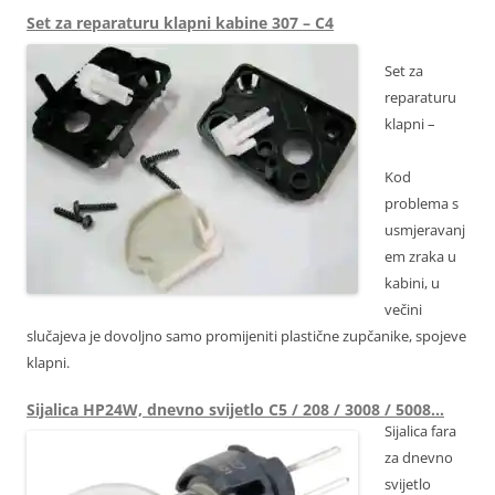
Set za reparaturu klapni kabine 307 – C4
Set za
reparaturu
klapni –
Kod
problema s
usmjeravanj
em zraka u
kabini, u
večini
slučajeva je dovoljno samo promijeniti plastične zupčanike, spojeve
klapni.
Sijalica HP24W, dnevno svijetlo C5 / 208 / 3008 / 5008…
Sijalica fara
za dnevno
svijetlo