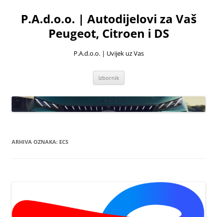
Skoči
do
P.A.d.o.o. | Autodijelovi za Vaš
sadržaja
Peugeot, Citroen i DS
P.A.d.o.o. | Uvijek uz Vas
Izbornik
ARHIVA OZNAKA:
ECS