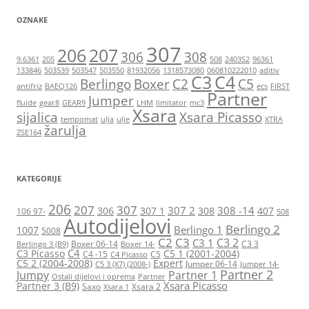
OZNAKE
307
206
207
306
308
9.6361
205
508
2403S2
96361
133846
503539
503547
503550
81932056
1318573080
060810222010
aditiv
C3
C4
Berlingo
Boxer
C2
C5
antifriz
BAEQ126
ecs
FIRST
Partner
Jumper
fluide
gear8
GEAR9
LHM
limitator
mc3
Xsara
sijalica
Xsara Picasso
tempomat
ulja
ulje
XTRA
žarulja
ZSE164
KATEGORIJE
206
207
307
307 2
308 -14
306
307 1
308
407
106 97-
508
Autodijelovi
Berlingo 2
Berlingo 1
1007
5008
C2
C3
C3 2
C3 1
Boxer 06-14
C3 3
Berlingo 3 (B9)
Boxer 14-
C4
C3 Picasso
C5 1 (2001-2004)
C4 -15
C5
C4 Picasso
C5 2 (2004-2008)
Expert
Jumper 06-14
C5 3 (X7) (2008-)
Jumper 14-
Partner 2
Jumpy
Partner 1
Ostali dijelovi i oprema
Partner
Xsara Picasso
Partner 3 (B9)
Saxo
Xsara 2
Xsara 1