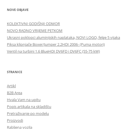
NOVE OBJAVE
KOLEKTIVNI GODIŠNJI ODMOR
NOVO RADNO VRIJEME PETKOM
Ukrasni poklopci aluminijskih naplataka, NOVI LOGO, felge 5 vijaka
Piksa klipnjače Boxer/Jumper 2.2HDI 2006- (Puma motori)
Ventil na turbini 1.6 BlueHDI DV6FD i DV6FC (55-75 kW)
STRANICE
Artikl
B2B Area
Hvala Vam na upitu
Popis artikala na skladištu
Pretraživanje po modelu
Proizvodi
Rabljena vozila