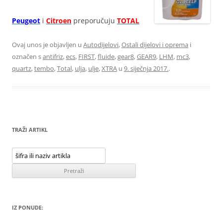
Peugeot
i
Citroen
preporučuju
TOTAL
Ovaj unos je objavljen u
Autodijelovi
,
Ostali dijelovi i oprema
i
označen s
antifriz
,
ecs
,
FIRST
,
fluide
,
gear8
,
GEAR9
,
LHM
,
mc3
,
quartz
,
tembo
,
Total
,
ulja
,
ulje
,
XTRA
u
9. siječnja 2017.
.
TRAŽI ARTIKL
IZ PONUDE: