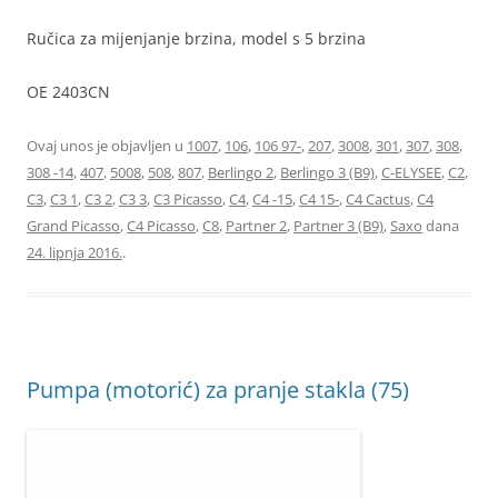
Ručica za mijenjanje brzina, model s 5 brzina
OE 2403CN
Ovaj unos je objavljen u
1007
,
106
,
106 97-
,
207
,
3008
,
301
,
307
,
308
,
308 -14
,
407
,
5008
,
508
,
807
,
Berlingo 2
,
Berlingo 3 (B9)
,
C-ELYSEE
,
C2
,
C3
,
C3 1
,
C3 2
,
C3 3
,
C3 Picasso
,
C4
,
C4 -15
,
C4 15-
,
C4 Cactus
,
C4
Grand Picasso
,
C4 Picasso
,
C8
,
Partner 2
,
Partner 3 (B9)
,
Saxo
dana
24. lipnja 2016.
.
Pumpa (motorić) za pranje stakla (75)