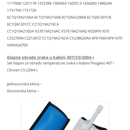
1117008 1201178 1372398 1383663 1420513 1434283 1496244
1731709 1731729
6C1Q19A216AA 6C1Q19A216AB 6C1Q6A228AB 6C1Q6C301CB
6C1Q6C301CC CC1Q19A216CA
CC1Q19A216DA XS7E19A216AC XS7E19A216AD K026PK1670
C2S27004 C2Z13672 CC1Q19A216CA CX238620AA 6PK1669 6PK1670
VKMA34700
Klapne obrade zraka u kabini 407/C5(2004-)
Set klapni za obradu temperature zraka u kabini Peugeot 407 i
Citroen C5 (2004-)
Jednozonska klima –
Dvozonska klima –