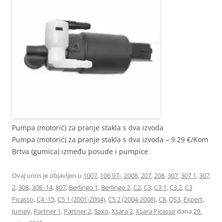
Pumpa (motorić) za pranje stakla s dva izvoda
Pumpa (motorić) za pranje stakla s dva izvoda – 9.29 €/Kom
Brtva (gumica) između posude i pumpice
Ovaj unos je objavljen u
1007
,
106 97-
,
2008
,
207
,
208
,
307
,
307 1
,
307
2
,
308
,
308 -14
,
807
,
Berlingo 1
,
Berlingo 2
,
C2
,
C3
,
C3 1
,
C3 2
,
C3
Picasso
,
C4 -15
,
C5 1 (2001-2004)
,
C5 2 (2004-2008)
,
C8
,
DS3
,
Expert
,
Jumpy
,
Partner 1
,
Partner 2
,
Saxo
,
Xsara 2
,
Xsara Picasso
dana
29.