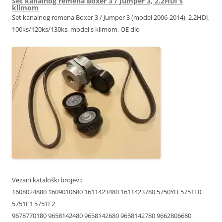
Set kanalnog remena Boxer 3 / Jumper 3, 2.2HDI s
klimom
Set kanalnog remena Boxer 3 / Jumper 3 (model 2006-2014), 2.2HDI,
100ks/120ks/130ks, model s klimom, OE dio
Vezani kataloški brojevi:
1608024880 1609010680 1611423480 1611423780 5750YH 5751F0
5751F1 5751F2
9678770180 9658142480 9658142680 9658142780 9662806680