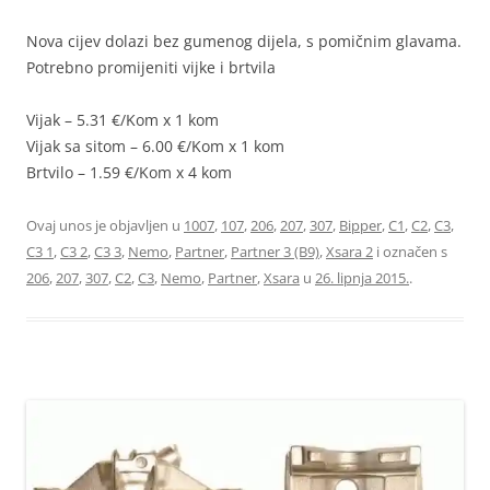
Nova cijev dolazi bez gumenog dijela, s pomičnim glavama.
Potrebno promijeniti vijke i brtvila
Vijak – 5.31 €/Kom x 1 kom
Vijak sa sitom – 6.00 €/Kom x 1 kom
Brtvilo – 1.59 €/Kom x 4 kom
Ovaj unos je objavljen u
1007
,
107
,
206
,
207
,
307
,
Bipper
,
C1
,
C2
,
C3
,
C3 1
,
C3 2
,
C3 3
,
Nemo
,
Partner
,
Partner 3 (B9)
,
Xsara 2
i označen s
206
,
207
,
307
,
C2
,
C3
,
Nemo
,
Partner
,
Xsara
u
26. lipnja 2015.
.