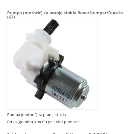
Pumpa (motorić) za pranje stakla Boxer/Jumper/Ducato
(67)
Pumpa (motorić) za pranje stakla
Brtva (gumica) između posude i pumpice