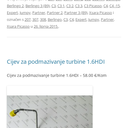
Berlingo 2
,
Berlingo 3 (B9)
,
C3
,
C3 1
,
C3 2
,
C3 3
,
C3 Picasso
,
C4
,
C4 -15
,
Expert
,
Jumpy
,
Partner
,
Partner 2
,
Partner 3 (B9)
,
Xsara Picasso
i
označen s
207
,
307
,
308
,
Berlingo
,
C3
,
C4
,
Expert
,
Jumpy
,
Partner
,
Xsara Picasso
u
26. lipnja 2015.
.
Cijev za podmazivanje turbine 1.6HDI
Cijev za podmazivanje turbine 1.6HDI – 58.00 €/Kom