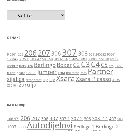
Kategorije
OZNAKE
307
206
207
306
308
9.6361
205
508
2403S2
96361
133846
503539
503547
503550
81932056
1318573080
060810222010
aditiv
C3
C4
Berlingo
Boxer
C2
C5
antifriz
BAEQ126
ecs
FIRST
Partner
Jumper
fluide
gear8
GEAR9
LHM
limitator
mc3
Xsara
sijalica
Xsara Picasso
tempomat
ulja
ulje
XTRA
žarulja
ZSE164
KATEGORIJE
206
207
307
307 2
308 -14
306
307 1
308
407
106 97-
508
Autodijelovi
Berlingo 2
Berlingo 1
1007
5008