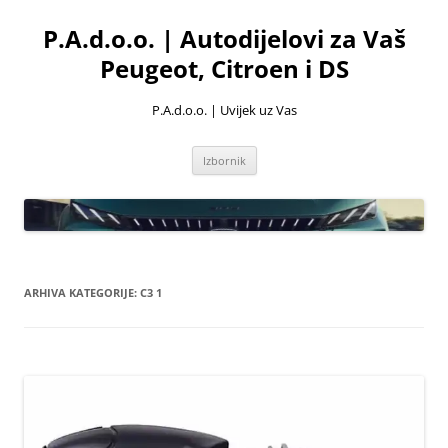
Skoči
do
P.A.d.o.o. | Autodijelovi za Vaš
sadržaja
Peugeot, Citroen i DS
P.A.d.o.o. | Uvijek uz Vas
Izbornik
ARHIVA KATEGORIJE:
C3 1