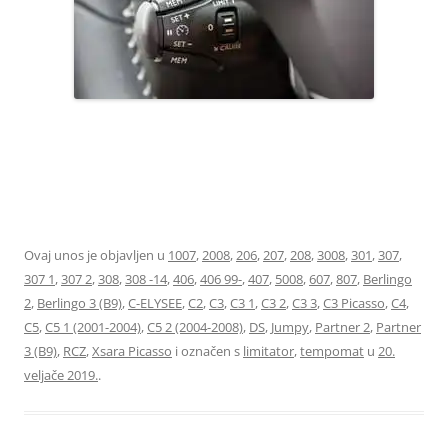
96637157XT LIMITATOR TEMPOMAT 6242Z8 6242Z9 6448Z9
96637159XT
Ovaj unos je objavljen u
1007
,
2008
,
206
,
207
,
208
,
3008
,
301
,
307
,
307 1
,
307 2
,
308
,
308 -14
,
406
,
406 99-
,
407
,
5008
,
607
,
807
,
Berlingo
2
,
Berlingo 3 (B9)
,
C-ELYSEE
,
C2
,
C3
,
C3 1
,
C3 2
,
C3 3
,
C3 Picasso
,
C4
,
C5
,
C5 1 (2001-2004)
,
C5 2 (2004-2008)
,
DS
,
Jumpy
,
Partner 2
,
Partner
3 (B9)
,
RCZ
,
Xsara Picasso
i označen s
limitator
,
tempomat
u
20.
veljače 2019.
.