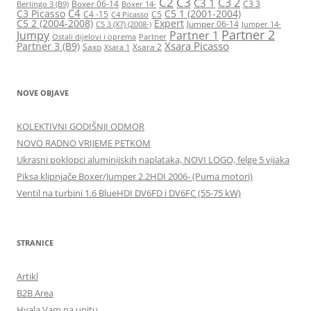
C2
C3
C3 2
C3 1
Boxer 06-14
C3 3
Berlingo 3 (B9)
Boxer 14-
C4
C3 Picasso
C5 1 (2001-2004)
C4 -15
C5
C4 Picasso
C5 2 (2004-2008)
Expert
Jumper 06-14
C5 3 (X7) (2008-)
Jumper 14-
Partner 2
Jumpy
Partner 1
Ostali dijelovi i oprema
Partner
Xsara Picasso
Partner 3 (B9)
Saxo
Xsara 2
Xsara 1
NOVE OBJAVE
KOLEKTIVNI GODIŠNJI ODMOR
NOVO RADNO VRIJEME PETKOM
Ukrasni poklopci aluminijskih naplataka, NOVI LOGO, felge 5 vijaka
Piksa klipnjače Boxer/Jumper 2.2HDI 2006- (Puma motori)
Ventil na turbini 1.6 BlueHDI DV6FD i DV6FC (55-75 kW)
STRANICE
Artikl
B2B Area
Hvala Vam na upitu