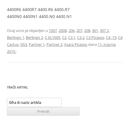
4400R6 4400R7 4400.R6 4400.R7
4400N0 4400N1 4400.N0 4400.N1
Ovaj unos je objavljen u
1007
,
2008
,
206
,
207
,
208
,
301
,
307 2
,
Berlingo 1
,
Berlingo 2
,
C-ELYSEE
,
C2
,
C3 1
,
C3 2
,
C3 Picasso
,
C4 -15
,
C4
Cactus
,
DS3
,
Partner 1
,
Partner 2
,
Xsara Picasso
dana
11. travnja
2015.
.
TRAŽI ARTIKL