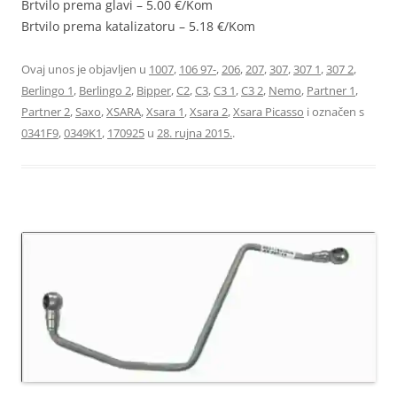
Brtvilo prema glavi – 5.00 €/Kom
Brtvilo prema katalizatoru – 5.18 €/Kom
Ovaj unos je objavljen u
1007
,
106 97-
,
206
,
207
,
307
,
307 1
,
307 2
,
Berlingo 1
,
Berlingo 2
,
Bipper
,
C2
,
C3
,
C3 1
,
C3 2
,
Nemo
,
Partner 1
,
Partner 2
,
Saxo
,
XSARA
,
Xsara 1
,
Xsara 2
,
Xsara Picasso
i označen s
0341F9
,
0349K1
,
170925
u
28. rujna 2015.
.