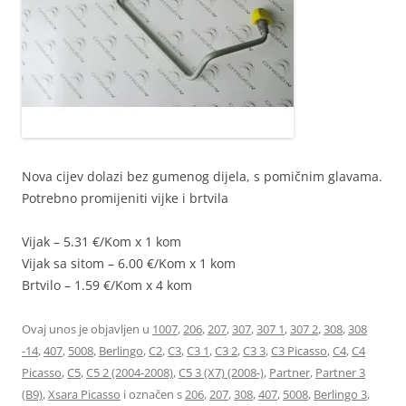
Nova cijev dolazi bez gumenog dijela, s pomičnim glavama.
Potrebno promijeniti vijke i brtvila
Vijak – 5.31 €/Kom x 1 kom
Vijak sa sitom – 6.00 €/Kom x 1 kom
Brtvilo – 1.59 €/Kom x 4 kom
Ovaj unos je objavljen u
1007
,
206
,
207
,
307
,
307 1
,
307 2
,
308
,
308
-14
,
407
,
5008
,
Berlingo
,
C2
,
C3
,
C3 1
,
C3 2
,
C3 3
,
C3 Picasso
,
C4
,
C4
Picasso
,
C5
,
C5 2 (2004-2008)
,
C5 3 (X7) (2008-)
,
Partner
,
Partner 3
(B9)
,
Xsara Picasso
i označen s
206
,
207
,
308
,
407
,
5008
,
Berlingo 3
,