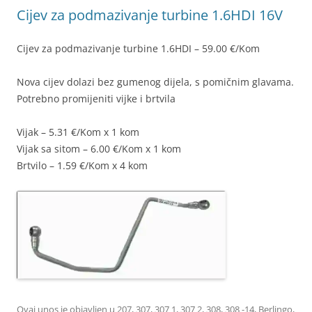
Cijev za podmazivanje turbine 1.6HDI 16V
Cijev za podmazivanje turbine 1.6HDI – 59.00 €/Kom
Nova cijev dolazi bez gumenog dijela, s pomičnim glavama.
Potrebno promijeniti vijke i brtvila
Vijak – 5.31 €/Kom x 1 kom
Vijak sa sitom – 6.00 €/Kom x 1 kom
Brtvilo – 1.59 €/Kom x 4 kom
Ovaj unos je objavljen u
207
,
307
,
307 1
,
307 2
,
308
,
308 -14
,
Berlingo
,