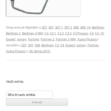
Ovaj unos je objavljen u
207
,
307
,
307 1
,
307 2
,
308
,
308 -14
,
Berlingo
,
Berlingo 2
,
Berlingo 3 (B9)
,
C3
,
C3 1
,
C3 2
,
C3 3
,
C3 Picasso
,
C4
,
C4 -15
,
Expert
,
Jumpy
,
Partner
,
Partner 2
,
Partner 3 (B9)
,
Xsara Picasso
i
označen s
207
,
307
,
308
,
Berlingo
,
C3
,
C4
,
Expert
,
Jumpy
,
Partner
,
Xsara Picasso
u
26. lipnja 2015.
.
TRAŽI ARTIKL