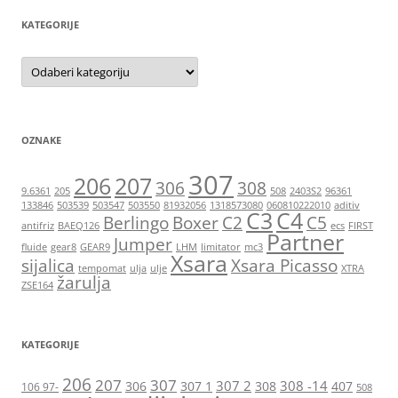
KATEGORIJE
Kategorije
OZNAKE
307
206
207
306
308
9.6361
205
508
2403S2
96361
133846
503539
503547
503550
81932056
1318573080
060810222010
aditiv
C3
C4
Berlingo
Boxer
C2
C5
antifriz
BAEQ126
ecs
FIRST
Partner
Jumper
fluide
gear8
GEAR9
LHM
limitator
mc3
Xsara
sijalica
Xsara Picasso
tempomat
ulja
ulje
XTRA
žarulja
ZSE164
KATEGORIJE
206
207
307
307 2
308 -14
306
307 1
308
407
106 97-
508