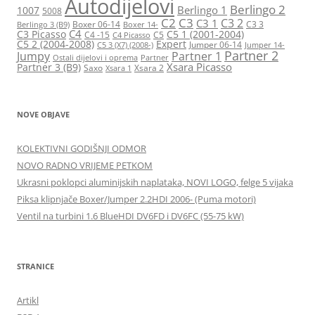
Autodijelovi
Berlingo 2
Berlingo 1
1007
5008
C2
C3
C3 2
C3 1
Boxer 06-14
C3 3
Berlingo 3 (B9)
Boxer 14-
C4
C3 Picasso
C5 1 (2001-2004)
C4 -15
C5
C4 Picasso
C5 2 (2004-2008)
Expert
Jumper 06-14
C5 3 (X7) (2008-)
Jumper 14-
Partner 2
Jumpy
Partner 1
Ostali dijelovi i oprema
Partner
Xsara Picasso
Partner 3 (B9)
Saxo
Xsara 2
Xsara 1
NOVE OBJAVE
KOLEKTIVNI GODIŠNJI ODMOR
NOVO RADNO VRIJEME PETKOM
Ukrasni poklopci aluminijskih naplataka, NOVI LOGO, felge 5 vijaka
Piksa klipnjače Boxer/Jumper 2.2HDI 2006- (Puma motori)
Ventil na turbini 1.6 BlueHDI DV6FD i DV6FC (55-75 kW)
STRANICE
Artikl