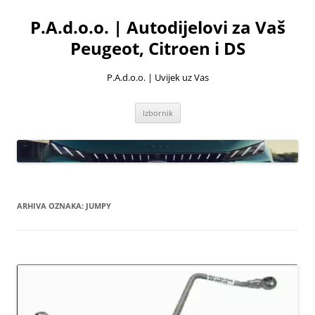
Skoči
do
P.A.d.o.o. | Autodijelovi za Vaš
sadržaja
Peugeot, Citroen i DS
P.A.d.o.o. | Uvijek uz Vas
Izbornik
ARHIVA OZNAKA:
JUMPY