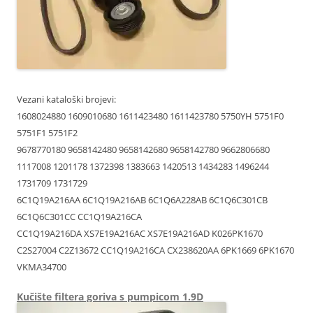
Vezani kataloški brojevi:
1608024880 1609010680 1611423480 1611423780 5750YH 5751F0
5751F1 5751F2
9678770180 9658142480 9658142680 9658142780 9662806680
1117008 1201178 1372398 1383663 1420513 1434283 1496244
1731709 1731729
6C1Q19A216AA 6C1Q19A216AB 6C1Q6A228AB 6C1Q6C301CB
6C1Q6C301CC CC1Q19A216CA
CC1Q19A216DA XS7E19A216AC XS7E19A216AD K026PK1670
C2S27004 C2Z13672 CC1Q19A216CA CX238620AA 6PK1669 6PK1670
VKMA34700
Kučište filtera goriva s pumpicom 1.9D