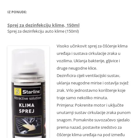
IZ PONUDE:
Sprej za dezinfekciju klime, 150ml
Sprej za dezinfekciju auto klime (150ml)
Visoko učinkovit sprej za čišćenje klima
uređaja i sustava cirkulacije zraka u
vozilima. Uklanja bakterije, gljivice i
druge neugodne klice.
Dezinficira cijeli ventilacijski sustav,
uklanja neugodne mirise i ostavlja svjež
zrak. Vrlo jednostavno korištenje koje
traje samo nekoliko minuta.
Primjena: Pokrenite motor i uključite
unutarnji sustav cirkulacije zraka punom
snagom. Pomaknite suvozačevo sjedalo
prema nazad, postavite sredstvo za
čišćenje klima uređaja na pod između