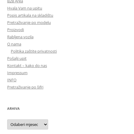
B2B Area
Hvala Vam na upitu
Popis artikala na skladištu
Pretraživanje po modelu
Proizvodi
Rabljena vozila
O nama
Politika zaštite privatnosti
Pošalji upit
Kontakt – kako do nas
Impressum
INFO
Pretraživanje po šifri
ARHIVA
Arhiva