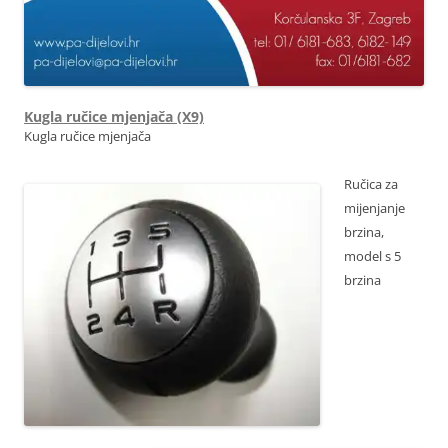
Kugla ručice mjenjača (X9)
Kugla ručice mjenjača
Ručica za
mijenjanje
brzina,
model s 5
brzina
OE 2403X9