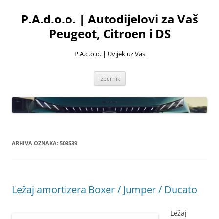
Skoči
do
P.A.d.o.o. | Autodijelovi za Vaš
sadržaja
Peugeot, Citroen i DS
P.A.d.o.o. | Uvijek uz Vas
Izbornik
ARHIVA OZNAKA:
503539
Ležaj amortizera Boxer / Jumper / Ducato
Ležaj