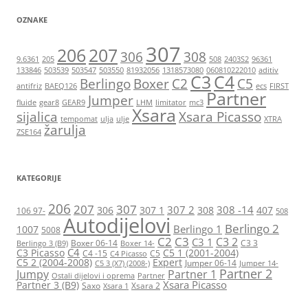
OZNAKE
307
206
207
306
308
9.6361
205
508
2403S2
96361
133846
503539
503547
503550
81932056
1318573080
060810222010
aditiv
C3
C4
Berlingo
Boxer
C2
C5
antifriz
BAEQ126
ecs
FIRST
Partner
Jumper
fluide
gear8
GEAR9
LHM
limitator
mc3
Xsara
sijalica
Xsara Picasso
tempomat
ulja
ulje
XTRA
žarulja
ZSE164
KATEGORIJE
206
207
307
307 2
308 -14
306
307 1
308
407
106 97-
508
Autodijelovi
Berlingo 2
Berlingo 1
1007
5008
C2
C3
C3 2
C3 1
Boxer 06-14
C3 3
Berlingo 3 (B9)
Boxer 14-
C4
C3 Picasso
C5 1 (2001-2004)
C4 -15
C5
C4 Picasso
C5 2 (2004-2008)
Expert
Jumper 06-14
C5 3 (X7) (2008-)
Jumper 14-
Partner 2
Jumpy
Partner 1
Ostali dijelovi i oprema
Partner
Xsara Picasso
Partner 3 (B9)
Saxo
Xsara 2
Xsara 1