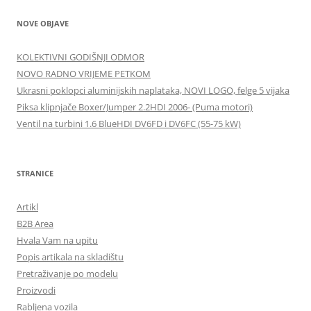
NOVE OBJAVE
KOLEKTIVNI GODIŠNJI ODMOR
NOVO RADNO VRIJEME PETKOM
Ukrasni poklopci aluminijskih naplataka, NOVI LOGO, felge 5 vijaka
Piksa klipnjače Boxer/Jumper 2.2HDI 2006- (Puma motori)
Ventil na turbini 1.6 BlueHDI DV6FD i DV6FC (55-75 kW)
STRANICE
Artikl
B2B Area
Hvala Vam na upitu
Popis artikala na skladištu
Pretraživanje po modelu
Proizvodi
Rabljena vozila