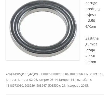
opruge
prednjeg
ovjesa
– 8.50
€/Kom
Zaštitna
gumica
ležaja
– 2.50
€/Kom
Ovaj unos je objavljen u
Boxer
,
Boxer 02-06
,
Boxer 06-14
,
Boxer 14-
,
Jumper
,
Jumper 02-06
,
Jumper 06-14
,
Jumper 14-
i označen s
1318573080
,
503539
,
503547
,
503550
u
21. listopada 2015.
.