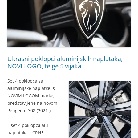
Ukrasni poklopci aluminijskih naplataka,
NOVI LOGO, felge 5 vijaka
Set 4 poklopca za
aluminijske naplatke, s
NOVIM LOGOM marke,
predstavljene na novom
Peugeotu 308 (2021-).
– set 4 poklopca alu
naplataka – CRNE – –