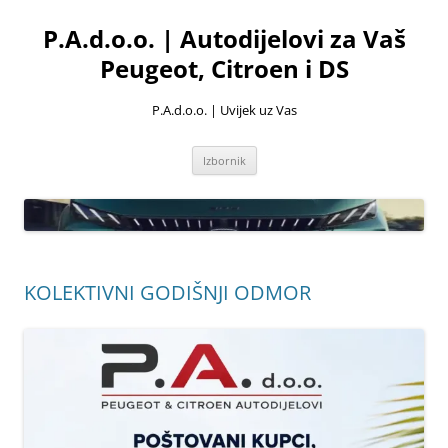
Skoči
do
P.A.d.o.o. | Autodijelovi za Vaš
sadržaja
Peugeot, Citroen i DS
P.A.d.o.o. | Uvijek uz Vas
Izbornik
KOLEKTIVNI GODIŠNJI ODMOR