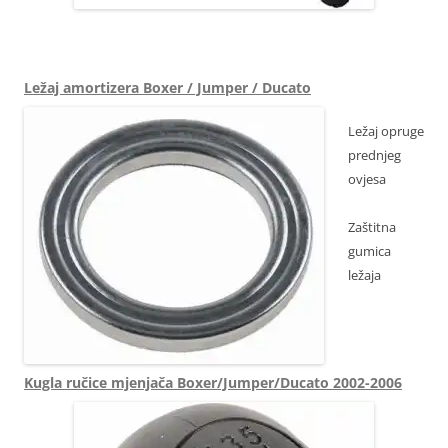
6212E3 6212E4
Ležaj amortizera Boxer / Jumper / Ducato
Ležaj opruge
prednjeg
ovjesa
Zaštitna
gumica
ležaja
Kugla ručice mjenjača Boxer/Jumper/Ducato 2002-2006