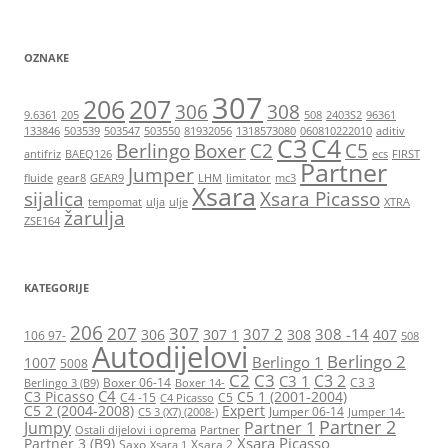
OZNAKE
307
206
207
306
308
9.6361
205
508
2403S2
96361
133846
503539
503547
503550
81932056
1318573080
060810222010
aditiv
C3
C4
Berlingo
Boxer
C2
C5
antifriz
BAEQ126
ecs
FIRST
Partner
Jumper
fluide
gear8
GEAR9
LHM
limitator
mc3
Xsara
sijalica
Xsara Picasso
tempomat
ulja
ulje
XTRA
žarulja
ZSE164
KATEGORIJE
206
207
307
307 2
308 -14
306
307 1
308
407
106 97-
508
Autodijelovi
Berlingo 2
Berlingo 1
1007
5008
C2
C3
C3 2
C3 1
Boxer 06-14
C3 3
Berlingo 3 (B9)
Boxer 14-
C4
C3 Picasso
C5 1 (2001-2004)
C4 -15
C5
C4 Picasso
C5 2 (2004-2008)
Expert
Jumper 06-14
C5 3 (X7) (2008-)
Jumper 14-
Partner 2
Jumpy
Partner 1
Ostali dijelovi i oprema
Partner
Xsara Picasso
Partner 3 (B9)
Saxo
Xsara 2
Xsara 1