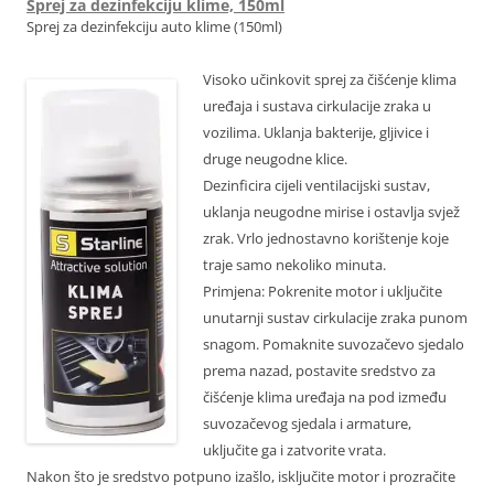
Sprej za dezinfekciju klime, 150ml
Sprej za dezinfekciju auto klime (150ml)
Visoko učinkovit sprej za čišćenje klima
uređaja i sustava cirkulacije zraka u
vozilima. Uklanja bakterije, gljivice i
druge neugodne klice.
Dezinficira cijeli ventilacijski sustav,
uklanja neugodne mirise i ostavlja svjež
zrak. Vrlo jednostavno korištenje koje
traje samo nekoliko minuta.
Primjena: Pokrenite motor i uključite
unutarnji sustav cirkulacije zraka punom
snagom. Pomaknite suvozačevo sjedalo
prema nazad, postavite sredstvo za
čišćenje klima uređaja na pod između
suvozačevog sjedala i armature,
uključite ga i zatvorite vrata.
Nakon što je sredstvo potpuno izašlo, isključite motor i prozračite