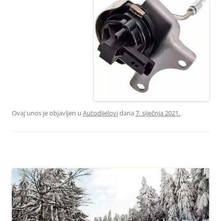
03000 49172-18611
1873215 2141951
1611139180 3642414
2141951
Ovaj unos je objavljen u
Autodijelovi
dana
7. siječnja 2021.
.