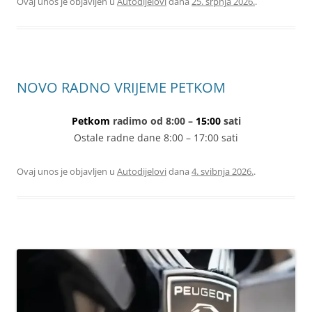
Ovaj unos je objavljen u
Autodijelovi
dana
25. srpnja 2026.
.
NOVO RADNO VRIJEME PETKOM
Petkom
radimo od 8:00 –
15:00
sati
Ostale radne dane 8:00 – 17:00 sati
Ovaj unos je objavljen u
Autodijelovi
dana
4. svibnja 2026.
.