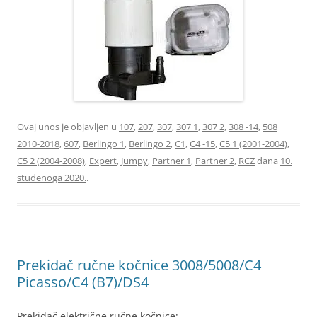
Ovaj unos je objavljen u
107
,
207
,
307
,
307 1
,
307 2
,
308 -14
,
508
2010-2018
,
607
,
Berlingo 1
,
Berlingo 2
,
C1
,
C4 -15
,
C5 1 (2001-2004)
,
C5 2 (2004-2008)
,
Expert
,
Jumpy
,
Partner 1
,
Partner 2
,
RCZ
dana
10.
studenoga 2020.
.
Prekidač ručne kočnice 3008/5008/C4
Picasso/C4 (B7)/DS4
Prekidač električne ručne kočnice: