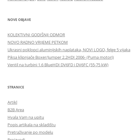
NOVE OBJAVE
KOLEKTIVNI GODIŠNJI ODMOR
NOVO RADNO VRIJEME PETKOM
Ukrasni poklopci aluminijskih naplataka, NOVI LOGO, felge 5 vijaka
Piksa klipnjače Boxer/Jumper 2.2HDI 2006- (Puma motori)
Ventil na turbini 1.6 BlueHDI DV6FD i DV6FC (55-75 kW)
STRANICE
Artikl
B2B Area
Hvala Vam na upitu
Popis artikala na skladištu
Pretraživanje po modelu
Proizvodi