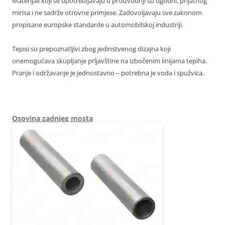
Materijali koji se upotrebljavaju u proizvodnji su ugodni, prijatnog
mirisa i ne sadrže otrovne primjese. Zadovoljavaju sve zakonom
propisane europske standarde u automobilskoj industriji.
Tepisi su prepoznatljivi zbog jedinstvenog dizajna koji
onemogućava skupljanje prljavštine na izbočenim linijama tepiha.
Pranje i održavanje je jednostavno – potrebna je voda i spužvica.
Osovina zadnjeg mosta