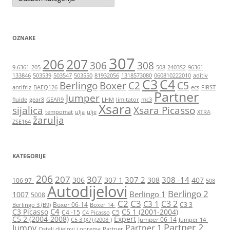
OZNAKE
307
206
207
306
308
9.6361
205
508
2403S2
96361
133846
503539
503547
503550
81932056
1318573080
060810222010
aditiv
C3
C4
Berlingo
Boxer
C2
C5
antifriz
BAEQ126
ecs
FIRST
Partner
Jumper
fluide
gear8
GEAR9
LHM
limitator
mc3
Xsara
sijalica
Xsara Picasso
tempomat
ulja
ulje
XTRA
žarulja
ZSE164
KATEGORIJE
206
207
307
307 2
308 -14
306
307 1
308
407
106 97-
508
Autodijelovi
Berlingo 2
Berlingo 1
1007
5008
C2
C3
C3 2
C3 1
Boxer 06-14
C3 3
Berlingo 3 (B9)
Boxer 14-
C4
C3 Picasso
C5 1 (2001-2004)
C4 -15
C5
C4 Picasso
C5 2 (2004-2008)
Expert
Jumper 06-14
C5 3 (X7) (2008-)
Jumper 14-
Partner 2
Jumpy
Partner 1
Ostali dijelovi i oprema
Partner