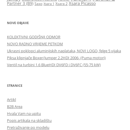
Xsara Picasso
Partner 3 (B9)
Saxo
Xsara 2
Xsara 1
NOVE OBJAVE
KOLEKTIVNI GODIŠNJI ODMOR
NOVO RADNO VRIJEME PETKOM
Ukrasni poklopci aluminijskih naplataka, NOVI LOGO, felge 5 vijaka
Piksa klipnjače Boxer/Jumper 2.2HDI 2006- (Puma motori)
Ventil na turbini 1.6 BlueHDI DV6FD i DV6FC (55-75 kW)
STRANICE
Artikl
B2B Area
Hvala Vam na upitu
Popis artikala na skladištu
Pretraživanje po modelu