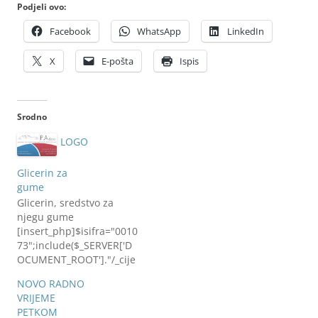
Podjeli ovo:
Facebook
WhatsApp
LinkedIn
X
E-pošta
Ispis
Srodno
LOGO
Glicerin za
gume
Glicerin, sredstvo za
njegu gume
[insert_php]$isifra="0010
73";include($_SERVER['D
OCUMENT_ROOT']."/_cije
na.php");[/insert_php]
NOVO RADNO
litra
VRIJEME
PETKOM