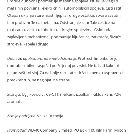
Prodire duboko i podmazuje metalne spojeve. Istiskuje vlagu s
metalnih površina , električnih i automobilskih spojeva. Čisti i štiti.
Otapa i uklanja stare masti, ljepila i druge ostatke, stvara zaštitni
film protiv hrđe na metalima. Odstranjuje zahrđale čestice na
maticama, vijcima, kabelima, i drugim spojevima. Oslobađa
zaglavljene mehanizme i podmazuje ključanice, zatvarače, šivaće
strojeve, kabele i drugo.
Upute za upotrebu/pripremu/održavanje:
Protresti limenku prije
uporabe, obilno raspršiti po željenoj površini. Ne brisati kako bi
ostao zaštitni sloj. Za najbolje rezultate, držati limenku uspravno ili
preokrentuo, ne naginjati na stranu.
Sastojci:
Ugljikovodici, C9-C11, n-alkani, izoalkani, cikloalkani, <2%
aromati.
Zemlja podrijetla:
Velika Britanija
Proizvođač:
WD-40 Company Limited, PO Box 440, Kiln Farm, Milton