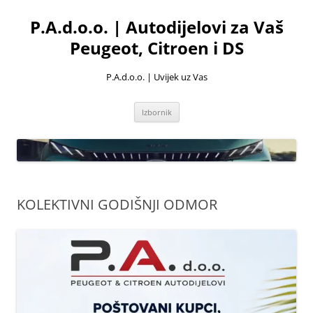
Skoči
do
P.A.d.o.o. | Autodijelovi za Vaš
sadržaja
Peugeot, Citroen i DS
P.A.d.o.o. | Uvijek uz Vas
Izbornik
KOLEKTIVNI GODIŠNJI ODMOR