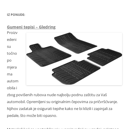
IZ PONUDE:
Gumeni tepisi – Gledring
Proizv
edeni
su
točno
po
mjera
ma
autom
obila i
zbog povišenih rubova nude najbolju podnu zaštitu za Vaš
automobil. Opremljeni su originalnim čepovima za pričvršćivanje.
Njihov zadatak je osigurati tepihe kako ne bi klizili i zapinjali za
pedale, što može biti opasno.