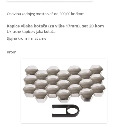
Osovina zadnjeg mosta već od 300,00 kn/kom
Kapice vijaka kotača (za vijke 17mm), set 20 kom
Ukrasne kapice vijaka kotača
Sjajne krom ili mat crne
Krom