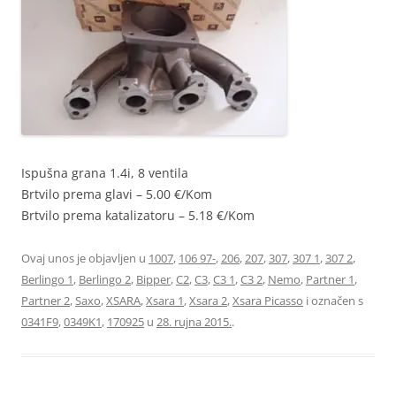
Ispušna grana 1.4i, 8 ventila
Brtvilo prema glavi – 5.00 €/Kom
Brtvilo prema katalizatoru – 5.18 €/Kom
Ovaj unos je objavljen u
1007
,
106 97-
,
206
,
207
,
307
,
307 1
,
307 2
,
Berlingo 1
,
Berlingo 2
,
Bipper
,
C2
,
C3
,
C3 1
,
C3 2
,
Nemo
,
Partner 1
,
Partner 2
,
Saxo
,
XSARA
,
Xsara 1
,
Xsara 2
,
Xsara Picasso
i označen s
0341F9
,
0349K1
,
170925
u
28. rujna 2015.
.