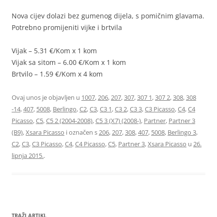
Nova cijev dolazi bez gumenog dijela, s pomičnim glavama.
Potrebno promijeniti vijke i brtvila
Vijak – 5.31 €/Kom x 1 kom
Vijak sa sitom – 6.00 €/Kom x 1 kom
Brtvilo – 1.59 €/Kom x 4 kom
Ovaj unos je objavljen u
1007
,
206
,
207
,
307
,
307 1
,
307 2
,
308
,
308
-14
,
407
,
5008
,
Berlingo
,
C2
,
C3
,
C3 1
,
C3 2
,
C3 3
,
C3 Picasso
,
C4
,
C4
Picasso
,
C5
,
C5 2 (2004-2008)
,
C5 3 (X7) (2008-)
,
Partner
,
Partner 3
(B9)
,
Xsara Picasso
i označen s
206
,
207
,
308
,
407
,
5008
,
Berlingo 3
,
C2
,
C3
,
C3 Picasso
,
C4
,
C4 Picasso
,
C5
,
Partner 3
,
Xsara Picasso
u
26.
lipnja 2015.
.
TRAŽI ARTIKL