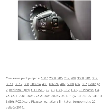
96637157XT LIMITATOR TEMPOMAT 6242Z8 6242Z9 6448Z9
96637159XT
Ovaj unos je objavljen u
1007
,
2008
,
206
,
207
,
208
,
3008
,
301
,
307
,
307 1
,
307 2
,
308
,
308 -14
,
406
,
406 99-
,
407
,
5008
,
607
,
807
,
Berlingo
2
,
Berlingo 3 (B9)
,
C-ELYSEE
,
C2
,
C3
,
C3 1
,
C3 2
,
C3 3
,
C3 Picasso
,
C4
,
C5
,
C5 1 (2001-2004)
,
C5 2 (2004-2008)
,
DS
,
Jumpy
,
Partner 2
,
Partner
3 (B9)
,
RCZ
,
Xsara Picasso
i označen s
limitator
,
tempomat
u
20.
veljače 2019.
.