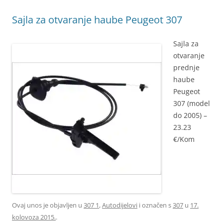
Sajla za otvaranje haube Peugeot 307
Sajla za
otvaranje
prednje
haube
Peugeot
307 (model
do 2005) –
23.23
€/Kom
Ovaj unos je objavljen u
307 1
,
Autodijelovi
i označen s
307
u
17.
kolovoza 2015.
.