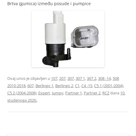
Brtva (gumica) između posude i pumpice
Ovaj unos je objavljen u
107
,
207
,
307
,
307 1
,
307 2
,
308 -14
,
508
2010-2018
,
607
,
Berlingo 1
,
Berlingo 2
,
C1
,
C4 -15
,
C5 1 (2001-2004)
,
C5 2 (2004-2008)
,
Expert
,
Jumpy
,
Partner 1
,
Partner 2
,
RCZ
dana
10.
studenoga 2020.
.