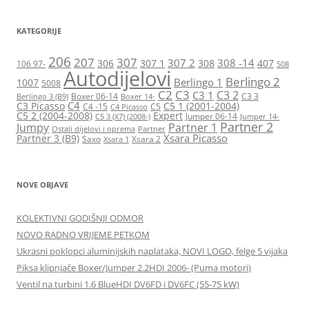
KATEGORIJE
206
207
307
307 2
308 -14
306
307 1
308
407
106 97-
508
Autodijelovi
Berlingo 2
Berlingo 1
1007
5008
C2
C3
C3 2
C3 1
Boxer 06-14
C3 3
Berlingo 3 (B9)
Boxer 14-
C4
C3 Picasso
C5 1 (2001-2004)
C4 -15
C5
C4 Picasso
C5 2 (2004-2008)
Expert
Jumper 06-14
C5 3 (X7) (2008-)
Jumper 14-
Partner 2
Jumpy
Partner 1
Ostali dijelovi i oprema
Partner
Xsara Picasso
Partner 3 (B9)
Saxo
Xsara 2
Xsara 1
NOVE OBJAVE
KOLEKTIVNI GODIŠNJI ODMOR
NOVO RADNO VRIJEME PETKOM
Ukrasni poklopci aluminijskih naplataka, NOVI LOGO, felge 5 vijaka
Piksa klipnjače Boxer/Jumper 2.2HDI 2006- (Puma motori)
Ventil na turbini 1.6 BlueHDI DV6FD i DV6FC (55-75 kW)