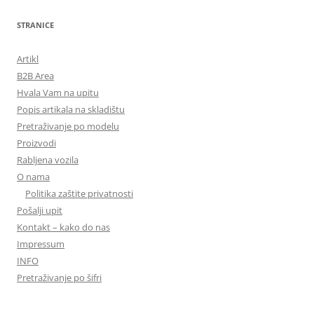
STRANICE
Artikl
B2B Area
Hvala Vam na upitu
Popis artikala na skladištu
Pretraživanje po modelu
Proizvodi
Rabljena vozila
O nama
Politika zaštite privatnosti
Pošalji upit
Kontakt – kako do nas
Impressum
INFO
Pretraživanje po šifri