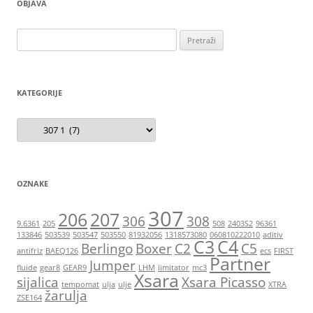
OBJAVA
Pretraži:
KATEGORIJE
Kategorije
OZNAKE
307
206
207
306
308
9.6361
205
508
2403S2
96361
133846
503539
503547
503550
81932056
1318573080
060810222010
aditiv
C3
C4
Berlingo
Boxer
C2
C5
antifriz
BAEQ126
ecs
FIRST
Partner
Jumper
fluide
gear8
GEAR9
LHM
limitator
mc3
Xsara
sijalica
Xsara Picasso
tempomat
ulja
ulje
XTRA
žarulja
ZSE164