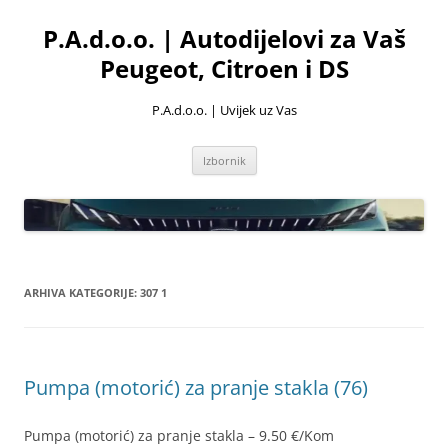
Skoči
do
P.A.d.o.o. | Autodijelovi za Vaš
sadržaja
Peugeot, Citroen i DS
P.A.d.o.o. | Uvijek uz Vas
Izbornik
ARHIVA KATEGORIJE:
307 1
Pumpa (motorić) za pranje stakla (76)
Pumpa (motorić) za pranje stakla – 9.50 €/Kom