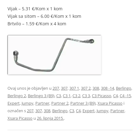
Vijak – 5.31 €/Kom x 1 kom
Vijak sa sitom – 6.00 €/Kom x 1 kom
Brtvilo – 1.59 €/Kom x 4 kom
Ovaj unos je objavljen u
207
,
307
,
307 1
,
307 2
,
308
,
308 -14
,
Berlingo
,
Berlingo 2
,
Berlingo 3 (B9)
,
C3
,
C3 1
,
C3 2
,
C3 3
,
C3 Picasso
,
C4
,
C4 -15
,
Expert
,
Jumpy
,
Partner
,
Partner 2
,
Partner 3 (B9)
,
Xsara Picasso
i
označen s
207
,
307
,
308
,
Berlingo
,
C3
,
C4
,
Expert
,
Jumpy
,
Partner
,
Xsara Picasso
u
26. lipnja 2015.
.