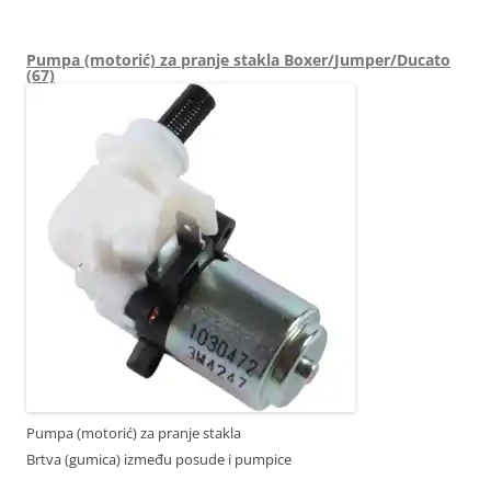
735316072 FIAT DUCATO 2403R4 241819
Pumpa (motorić) za pranje stakla Boxer/Jumper/Ducato
(67)
Pumpa (motorić) za pranje stakla
Brtva (gumica) između posude i pumpice