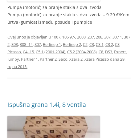
Pumpa (motorić) za pranje stakla s dva izvoda
Pumpa (motorić) za pranje stakla s dva izvoda – 9.29 €/Kom
Brtva (gumica) između posude i pumpice
Ovaj unos je objavljen u
1007
,
106 97-
,
2008
,
207
,
208
,
307
,
307 1
,
307
2
,
308
,
308 -14
,
807
,
Berlingo 1
,
Berlingo 2
,
C2
,
C3
,
C3 1
,
C3 2
,
C3
Picasso
,
C4 -15
,
C5 1 (2001-2004)
,
C5 2 (2004-2008)
,
C8
,
DS3
,
Expert
,
Jumpy
,
Partner 1
,
Partner 2
,
Saxo
,
Xsara 2
,
Xsara Picasso
dana
29.
rujna 2015.
.
Ispušna grana 1.4i, 8 ventila