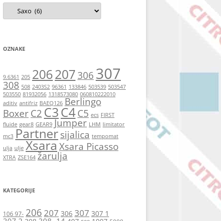
Kategorije
OZNAKE
307
206
207
306
9.6361
205
308
508
2403S2
96361
133846
503539
503547
503550
81932056
1318573080
060810222010
Berlingo
aditiv
antifriz
BAEQ126
C3
C4
Boxer
C2
C5
ecs
FIRST
Jumper
fluide
gear8
GEAR9
LHM
limitator
Partner
sijalica
mc3
tempomat
Xsara
Xsara Picasso
ulja
ulje
žarulja
XTRA
ZSE164
KATEGORIJE
206
207
307
306
307 1
106 97-
307 2
308 -14