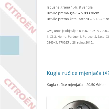
Ispušna grana 1.4i, 8 ventila
Brtvilo prema glavi – 5.00 €/Kom
Brtvilo prema katalizatoru – 5.18 €/K
Ovaj unos je objavljen u
1007
,
106 97-
,
206
,
1
,
C3 2
,
Nemo
,
Partner 1
,
Partner 2
,
Saxo
,
X
0349K1
,
170925
u
28. rujna 2015.
.
Kugla ručice mjenjača (X
Kugla ručice mjenjača – 20.50 €/Kom