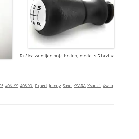
Ručica za mijenjanje brzina, model s 5 brzina
06
,
406 -99
,
406 99-
,
Expert
,
Jumpy
,
Saxo
,
XSARA
,
Xsara 1
,
Xsara