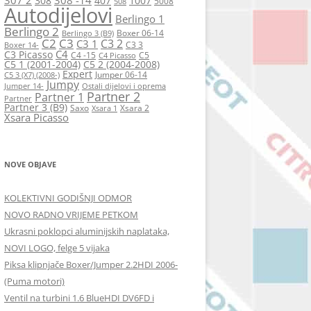
308
407
1007
5008
508
Autodijelovi
Berlingo 1
Berlingo 2
Boxer 06-14
Berlingo 3 (B9)
C2
C3
C3 2
C3 1
C3 3
Boxer 14-
C4
C3 Picasso
C4 -15
C5
C4 Picasso
C5 1 (2001-2004)
C5 2 (2004-2008)
Expert
Jumper 06-14
C5 3 (X7) (2008-)
Jumpy
Jumper 14-
Ostali dijelovi i oprema
Partner 2
Partner 1
Partner
Partner 3 (B9)
Saxo
Xsara 2
Xsara 1
Xsara Picasso
NOVE OBJAVE
KOLEKTIVNI GODIŠNJI ODMOR
NOVO RADNO VRIJEME PETKOM
Ukrasni poklopci aluminijskih naplataka,
NOVI LOGO, felge 5 vijaka
Piksa klipnjače Boxer/Jumper 2.2HDI 2006-
(Puma motori)
Ventil na turbini 1.6 BlueHDI DV6FD i