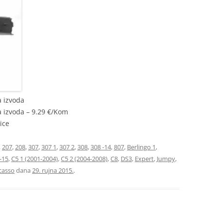
a izvoda
a izvoda – 9.29 €/Kom
ice
,
207
,
208
,
307
,
307 1
,
307 2
,
308
,
308 -14
,
807
,
Berlingo 1
,
-15
,
C5 1 (2001-2004)
,
C5 2 (2004-2008)
,
C8
,
DS3
,
Expert
,
Jumpy
,
casso
dana
29. rujna 2015.
.