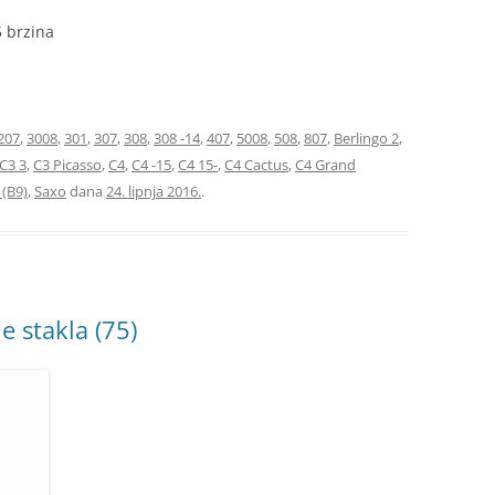
5 brzina
207
,
3008
,
301
,
307
,
308
,
308 -14
,
407
,
5008
,
508
,
807
,
Berlingo 2
,
C3 3
,
C3 Picasso
,
C4
,
C4 -15
,
C4 15-
,
C4 Cactus
,
C4 Grand
 (B9)
,
Saxo
dana
24. lipnja 2016.
.
e stakla (75)