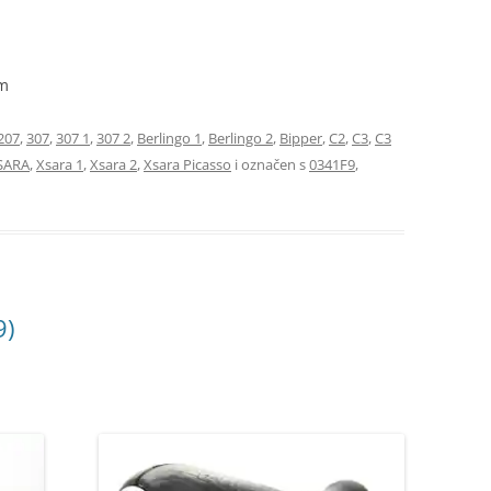
om
207
,
307
,
307 1
,
307 2
,
Berlingo 1
,
Berlingo 2
,
Bipper
,
C2
,
C3
,
C3
SARA
,
Xsara 1
,
Xsara 2
,
Xsara Picasso
i označen s
0341F9
,
9)