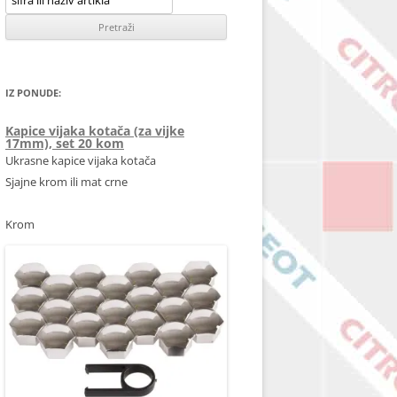
IZ PONUDE:
Kapice vijaka kotača (za vijke
17mm), set 20 kom
Ukrasne kapice vijaka kotača
Sjajne krom ili mat crne
Krom