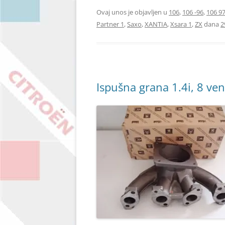
Ovaj unos je objavljen u
106
,
106 -96
,
106 97
Partner 1
,
Saxo
,
XANTIA
,
Xsara 1
,
ZX
dana
2
Ispušna grana 1.4i, 8 ven