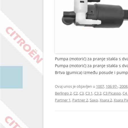
Pumpa (motorić) za pranje stakla s dv
Pumpa (motorić) za pranje stakla s dv
Brtva (gumica) između posude i pump
Ovaj unos je objavljen u
1007
,
106 97-
,
2008
Berlingo 2
,
C2
,
C3
,
C3 1
,
C3 2
,
C3 Picasso
,
C4 
Partner 1
,
Partner 2
,
Saxo
,
Xsara 2
,
Xsara Pi