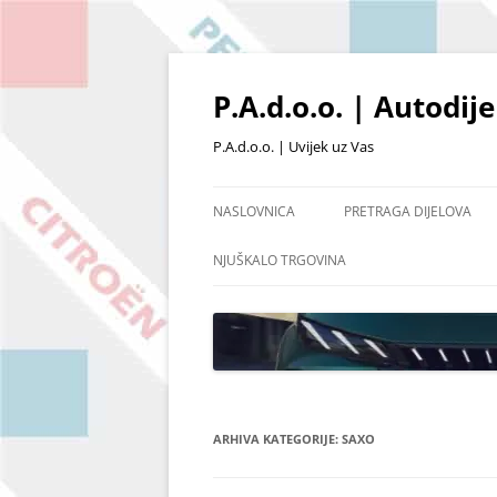
Skoči
do
sadržaja
P.A.d.o.o. | Autodij
P.A.d.o.o. | Uvijek uz Vas
NASLOVNICA
PRETRAGA DIJELOVA
PRETRAŽIVANJE PO ŠIFRI
NJUŠKALO TRGOVINA
POŠALJI UPIT
OSTALI DIJELOVI I OPR
POPIS ARTIKALA NA SKL
ARHIVA KATEGORIJE:
SAXO