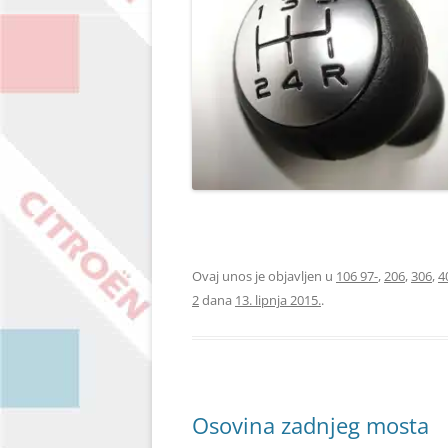
OE 2403X9
Ovaj unos je objavljen u
106 97-
,
206
,
306
,
4
2
dana
13. lipnja 2015.
.
Osovina zadnjeg mosta