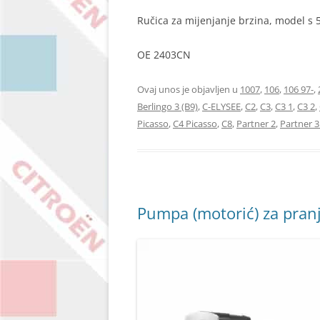
Ručica za mijenjanje brzina, model s 
OE 2403CN
Ovaj unos je objavljen u
1007
,
106
,
106 97-
,
Berlingo 3 (B9)
,
C-ELYSEE
,
C2
,
C3
,
C3 1
,
C3 2
,
Picasso
,
C4 Picasso
,
C8
,
Partner 2
,
Partner 3
Pumpa (motorić) za pranj