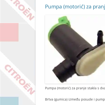
Pumpa (motorić) za pranj
Pumpa (motorić) za pranje stakla s dv
Brtva (gumica) između posude i pump