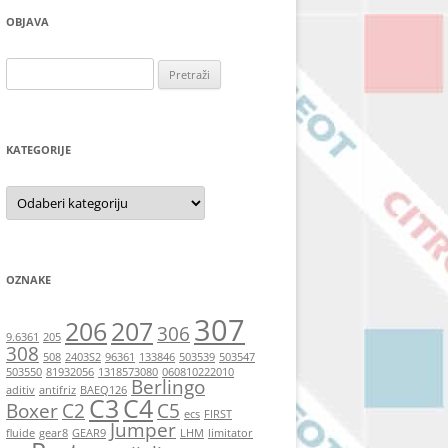
OBJAVA
Pretraži:
KATEGORIJE
Kategorije
OZNAKE
307
206
207
306
9.6361
205
308
508
2403S2
96361
133846
503539
503547
503550
81932056
1318573080
060810222010
Berlingo
aditiv
antifriz
BAEQ126
C3
C4
Boxer
C2
C5
ecs
FIRST
Jumper
fluide
gear8
GEAR9
LHM
limitator