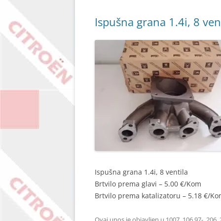
Ispušna grana 1.4i, 8 ven
Ispušna grana 1.4i, 8 ventila
Brtvilo prema glavi – 5.00 €/Kom
Brtvilo prema katalizatoru – 5.18 €/K
Ovaj unos je objavljen u
1007
,
106 97-
,
206
,