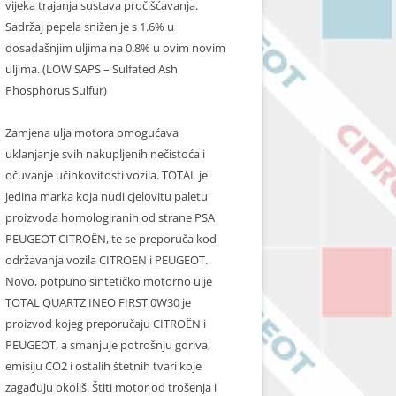
vijeka trajanja sustava pročišćavanja.
Sadržaj pepela snižen je s 1.6% u
dosadašnjim uljima na 0.8% u ovim novim
uljima. (LOW SAPS – Sulfated Ash
Phosphorus Sulfur)
Zamjena ulja motora omogućava
uklanjanje svih nakupljenih nečistoća i
očuvanje učinkovitosti vozila. TOTAL je
jedina marka koja nudi cjelovitu paletu
proizvoda homologiranih od strane PSA
PEUGEOT CITROËN, te se preporuča kod
održavanja vozila CITROËN i PEUGEOT.
Novo, potpuno sintetičko motorno ulje
TOTAL QUARTZ INEO FIRST 0W30 je
proizvod kojeg preporučaju CITROËN i
PEUGEOT, a smanjuje potrošnju goriva,
emisiju CO2 i ostalih štetnih tvari koje
zagađuju okoliš. Štiti motor od trošenja i