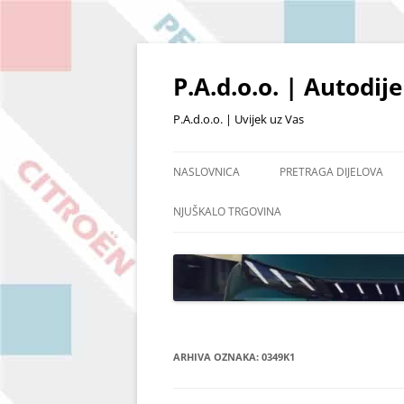
Skoči
do
sadržaja
P.A.d.o.o. | Autodij
P.A.d.o.o. | Uvijek uz Vas
NASLOVNICA
PRETRAGA DIJELOVA
PRETRAŽIVANJE PO ŠIFRI
NJUŠKALO TRGOVINA
POŠALJI UPIT
OSTALI DIJELOVI I OPR
POPIS ARTIKALA NA SKL
ARHIVA OZNAKA:
0349K1