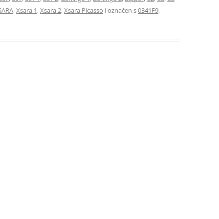
SARA
,
Xsara 1
,
Xsara 2
,
Xsara Picasso
i označen s
0341F9
,