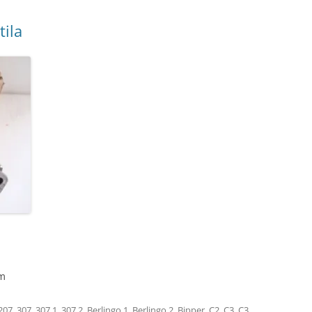
tila
om
207
,
307
,
307 1
,
307 2
,
Berlingo 1
,
Berlingo 2
,
Bipper
,
C2
,
C3
,
C3