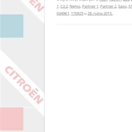
1
,
C3 2
,
Nemo
,
Partner 1
,
Partner 2
,
Saxo
,
X
0349K1
,
170925
u
28. rujna 2015.
.