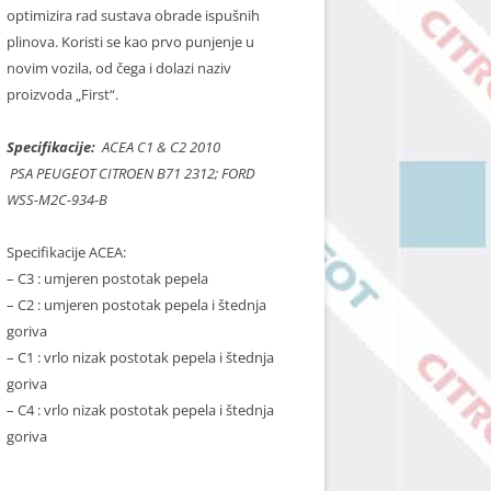
optimizira rad sustava obrade ispušnih
plinova. Koristi se kao prvo punjenje u
novim vozila, od čega i dolazi naziv
proizvoda „First“.
Specifikacije:
ACEA C1 & C2 2010
PSA PEUGEOT CITROEN B71 2312; FORD
WSS-M2C-934-B
Specifikacije ACEA:
– C3 : umjeren postotak pepela
– C2 : umjeren postotak pepela i štednja
goriva
– C1 : vrlo nizak postotak pepela i štednja
goriva
– C4 : vrlo nizak postotak pepela i štednja
goriva