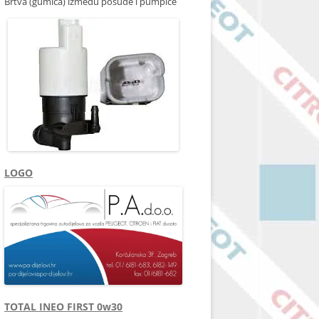
Brtva (gumica) između posude i pumpice
LOGO
TOTAL INEO FIRST 0w30