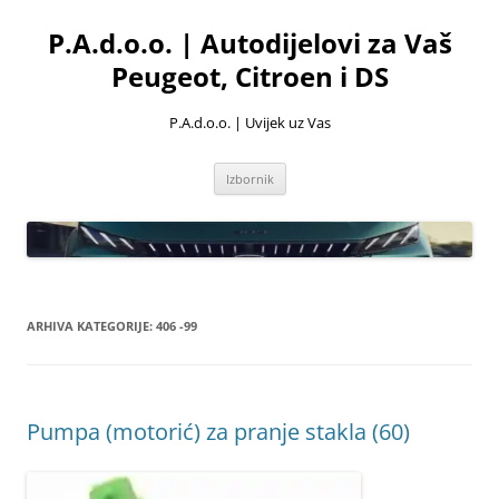
Skoči
do
P.A.d.o.o. | Autodijelovi za Vaš
sadržaja
Peugeot, Citroen i DS
P.A.d.o.o. | Uvijek uz Vas
Izbornik
ARHIVA KATEGORIJE:
406 -99
Pumpa (motorić) za pranje stakla (60)