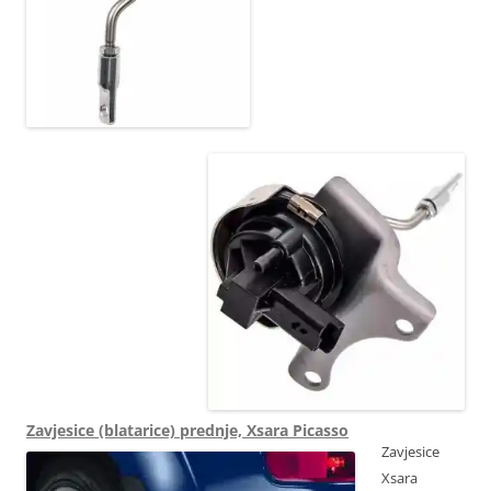
9804945280 49172-
03000 49172-18611
1873215 2141951
1611139180 3642414
2141951
Zavjesice (blatarice) prednje, Xsara Picasso
Zavjesice
Xsara