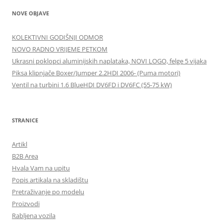
NOVE OBJAVE
KOLEKTIVNI GODIŠNJI ODMOR
NOVO RADNO VRIJEME PETKOM
Ukrasni poklopci aluminijskih naplataka, NOVI LOGO, felge 5 vijaka
Piksa klipnjače Boxer/Jumper 2.2HDI 2006- (Puma motori)
Ventil na turbini 1.6 BlueHDI DV6FD i DV6FC (55-75 kW)
STRANICE
Artikl
B2B Area
Hvala Vam na upitu
Popis artikala na skladištu
Pretraživanje po modelu
Proizvodi
Rabljena vozila