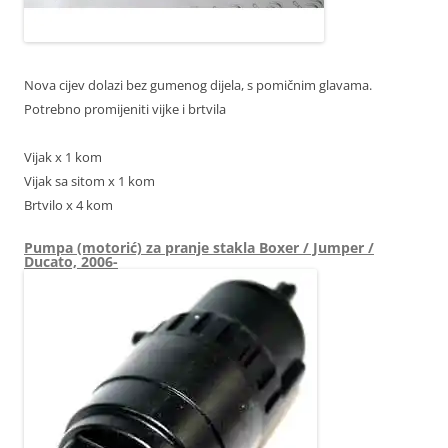
Nova cijev dolazi bez gumenog dijela, s pomičnim glavama.
Potrebno promijeniti vijke i brtvila
Vijak x 1 kom
Vijak sa sitom x 1 kom
Brtvilo x 4 kom
Pumpa (motorić) za pranje stakla Boxer / Jumper /
Ducato, 2006-