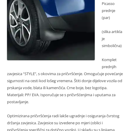
Picasso
prednje
(par)
(slika artikla
je
simbolična)
Komplet
prednjih
zavjesica “STYLE”, s okovima za pričvršćenje. Omogućuje povećanje
sigurnosti na cesti kod lošeg vremena. Štiti donje dijelove vozila od
prskanja vode, blata ili kamenčića. Crne boje, bez logotipa.
Materijali: PP/ EVA. Isporučuje se s pričvršćenjima i uputama za
postavljanje.
Optimizirana pričvršćenja radi lakše ugradnje i osiguranja čvrstog
držanja zavjesica. Zavjesice su izvedene po mjeri (oblici i
pričvršćenja specifični za dotično vozilo). U skladu su s linijama