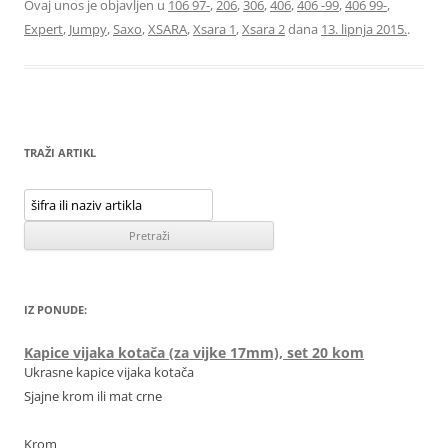
Ovaj unos je objavljen u
106 97-
,
206
,
306
,
406
,
406 -99
,
406 99-
,
Expert
,
Jumpy
,
Saxo
,
XSARA
,
Xsara 1
,
Xsara 2
dana
13. lipnja 2015.
.
TRAŽI ARTIKL
IZ PONUDE:
Kapice vijaka kotača (za vijke 17mm), set 20 kom
Ukrasne kapice vijaka kotača
Sjajne krom ili mat crne
Krom