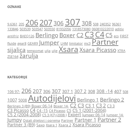
OZNAKE
307
206
207
306
308
9.6361
205
508
2403S2
96361
133846
503539
503547
503550
81932056
1318573080
060810222010
aditiv
C3
C4
Berlingo
Boxer
C2
C5
antifriz
BAEQ126
ecs
FIRST
Partner
Jumper
fluide
gear8
GEAR9
LHM
limitator
mc3
Xsara
sijalica
Xsara Picasso
tempomat
ulja
ulje
XTRA
žarulja
ZSE164
KATEGORIJE
206
207
307
307 2
308 -14
306
307 1
308
407
106 97-
508
Autodijelovi
Berlingo 2
Berlingo 1
1007
5008
C2
C3
C3 2
C3 1
Boxer 06-14
C3 3
Berlingo 3 (B9)
Boxer 14-
C4
C3 Picasso
C5 1 (2001-2004)
C4 -15
C5
C4 Picasso
C5 2 (2004-2008)
Expert
Jumper 06-14
C5 3 (X7) (2008-)
Jumper 14-
Partner 2
Jumpy
Partner 1
Ostali dijelovi i oprema
Partner
Xsara Picasso
Partner 3 (B9)
Saxo
Xsara 2
Xsara 1