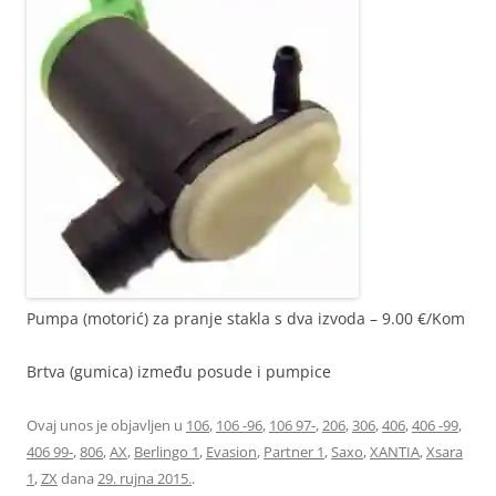
Pumpa (motorić) za pranje stakla s dva izvoda – 9.00 €/Kom
Brtva (gumica) između posude i pumpice
Ovaj unos je objavljen u
106
,
106 -96
,
106 97-
,
206
,
306
,
406
,
406 -99
,
406 99-
,
806
,
AX
,
Berlingo 1
,
Evasion
,
Partner 1
,
Saxo
,
XANTIA
,
Xsara
1
,
ZX
dana
29. rujna 2015.
.