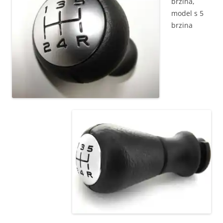
brzina,
model s 5
brzina
OE 2403X9