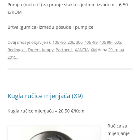
Pumpa (motorić) za pranje stakla s jednim izvodom – 6.50
€/KOM
Brtva (gumica) između posude i pumpice
Ovaj unos je objavljen u
106 -96
,
206
,
306
,
406 -99
,
406 99-
,
605
,
Berlingo 1
,
Expert
,
Jumpy
,
Partner 1
,
XANTIA
,
XM
dana
29. rujna
2015.
.
Kugla ručice mjenjača (X9)
Kugla ručice mjenjača – 20.50 €/Kom
Ručica za
mijenjanje