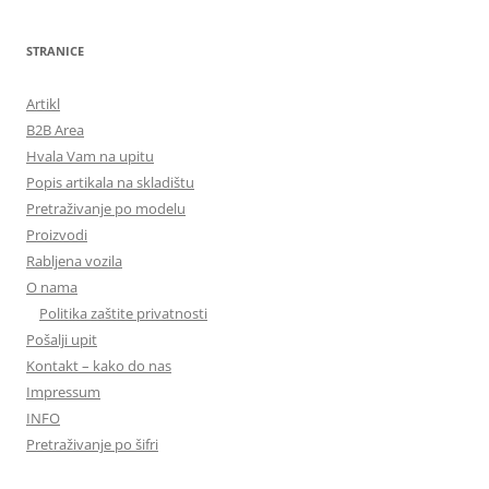
STRANICE
Artikl
B2B Area
Hvala Vam na upitu
Popis artikala na skladištu
Pretraživanje po modelu
Proizvodi
Rabljena vozila
O nama
Politika zaštite privatnosti
Pošalji upit
Kontakt – kako do nas
Impressum
INFO
Pretraživanje po šifri