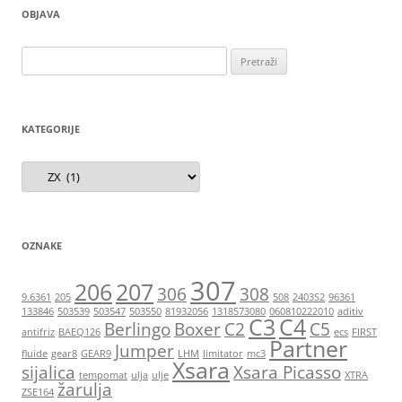
OBJAVA
Pretraži:
KATEGORIJE
Kategorije
OZNAKE
307
206
207
306
308
9.6361
205
508
2403S2
96361
133846
503539
503547
503550
81932056
1318573080
060810222010
aditiv
C3
C4
Berlingo
Boxer
C2
C5
antifriz
BAEQ126
ecs
FIRST
Partner
Jumper
fluide
gear8
GEAR9
LHM
limitator
mc3
Xsara
sijalica
Xsara Picasso
tempomat
ulja
ulje
XTRA
žarulja
ZSE164