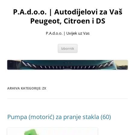
Skoči
do
P.A.d.o.o. | Autodijelovi za Vaš
sadržaja
Peugeot, Citroen i DS
P.A.d.o.o. | Uvijek uz Vas
Izbornik
ARHIVA KATEGORIJE:
ZX
Pumpa (motorić) za pranje stakla (60)