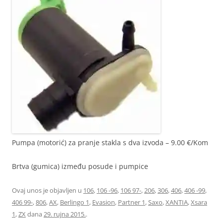
Pumpa (motorić) za pranje stakla s dva izvoda – 9.00 €/Kom
Brtva (gumica) između posude i pumpice
Ovaj unos je objavljen u
106
,
106 -96
,
106 97-
,
206
,
306
,
406
,
406 -99
,
406 99-
,
806
,
AX
,
Berlingo 1
,
Evasion
,
Partner 1
,
Saxo
,
XANTIA
,
Xsara
1
,
ZX
dana
29. rujna 2015.
.