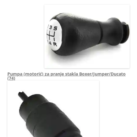
Pumpa (motorić) za pranje stakla Boxer/Jumper/Ducato
(74)