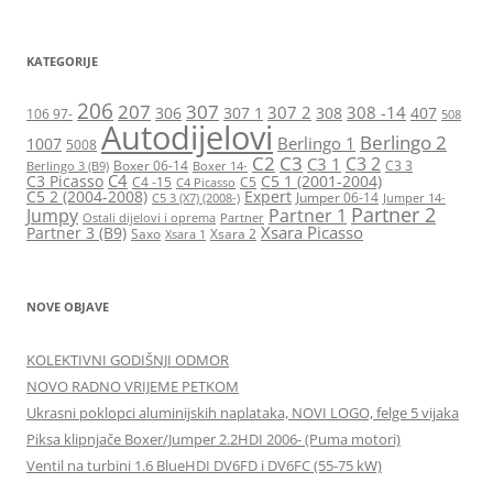
KATEGORIJE
206
207
307
307 2
308 -14
306
307 1
308
407
106 97-
508
Autodijelovi
Berlingo 2
Berlingo 1
1007
5008
C2
C3
C3 2
C3 1
Boxer 06-14
C3 3
Berlingo 3 (B9)
Boxer 14-
C4
C3 Picasso
C5 1 (2001-2004)
C4 -15
C5
C4 Picasso
C5 2 (2004-2008)
Expert
Jumper 06-14
C5 3 (X7) (2008-)
Jumper 14-
Partner 2
Jumpy
Partner 1
Ostali dijelovi i oprema
Partner
Xsara Picasso
Partner 3 (B9)
Saxo
Xsara 2
Xsara 1
NOVE OBJAVE
KOLEKTIVNI GODIŠNJI ODMOR
NOVO RADNO VRIJEME PETKOM
Ukrasni poklopci aluminijskih naplataka, NOVI LOGO, felge 5 vijaka
Piksa klipnjače Boxer/Jumper 2.2HDI 2006- (Puma motori)
Ventil na turbini 1.6 BlueHDI DV6FD i DV6FC (55-75 kW)