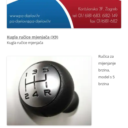
Kugla ručice mjenjača (X9)
Kugla ručice mjenjača
Ručica za
mijenjanje
brzina,
model s 5
brzina
OE 2403X9