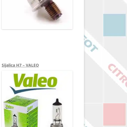
9658227880 1205481130 1570N5
1333071967 55PP06-03 8029224
9655465480 6PH1001 1570Q4 1920TL
Sijalica H7 – VALEO