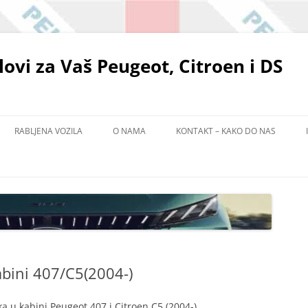
elovi za Vaš Peugeot, Citroen i DS
RABLJENA VOZILA
O NAMA
KONTAKT – KAKO DO NAS
POLITIKA ZAŠTITE PRIVATNOSTI
EMA
ADIŠTU
abini 407/C5(2004-)
a u kabini Peugeot 407 i Citroen C5 (2004-)