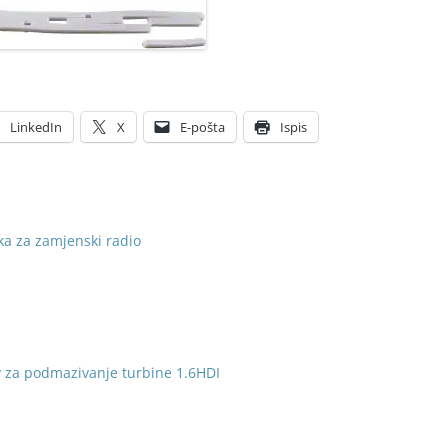
LinkedIn
X
E-pošta
Ispis
a za zamjenski radio
v za podmazivanje turbine 1.6HDI