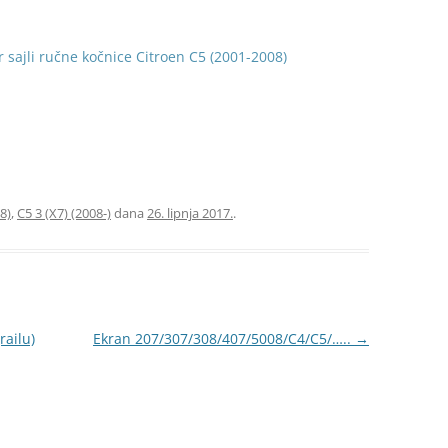
r sajli ručne kočnice Citroen C5 (2001-2008)
8)
,
C5 3 (X7) (2008-)
dana
26. lipnja 2017.
.
railu)
Ekran 207/307/308/407/5008/C4/C5/…..
→