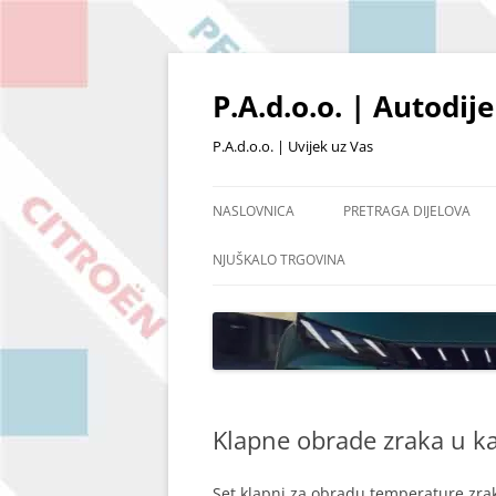
Skoči
do
sadržaja
P.A.d.o.o. | Autodij
P.A.d.o.o. | Uvijek uz Vas
NASLOVNICA
PRETRAGA DIJELOVA
PRETRAŽIVANJE PO ŠIFRI
NJUŠKALO TRGOVINA
POŠALJI UPIT
OSTALI DIJELOVI I OPR
POPIS ARTIKALA NA SKL
Klapne obrade zraka u k
Set klapni za obradu temperature zrak