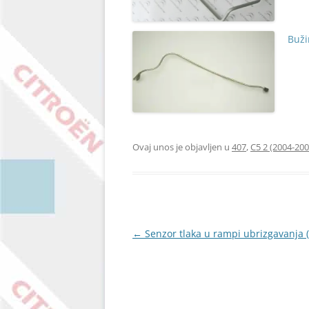
Buži
Ovaj unos je objavljen u
407
,
C5 2 (2004-200
Navigacija
←
Senzor tlaka u rampi ubrizgavanja (
objava