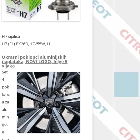
H7 sijalica
H7 (E1) PX26D, 12V55W, LL
Ukrasni poklopci aluminijskih
naplataka, NOVI LOGO, felge 5
vijaka
Set
4
pok
lopc
a za
alu
min
ijsk
e
nap