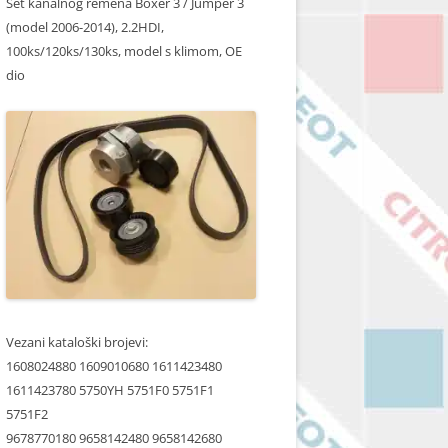
Set kanalnog remena Boxer 3 / Jumper 3
(model 2006-2014), 2.2HDI,
100ks/120ks/130ks, model s klimom, OE
dio
Vezani kataloški brojevi:
1608024880 1609010680 1611423480
1611423780 5750YH 5751F0 5751F1
5751F2
9678770180 9658142480 9658142680