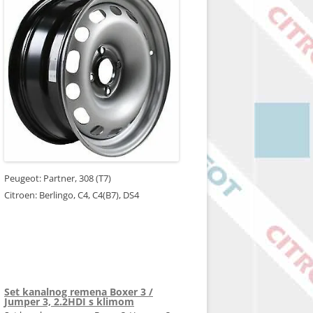
Peugeot: Partner, 308 (T7)
Citroen: Berlingo, C4, C4(B7), DS4
5401R6 5401S6 5401S7
9681816680 9681816980
6,50J15CH4-27 6.50J15CH4-27
Set kanalnog remena Boxer 3 /
Jumper 3, 2.2HDI s klimom