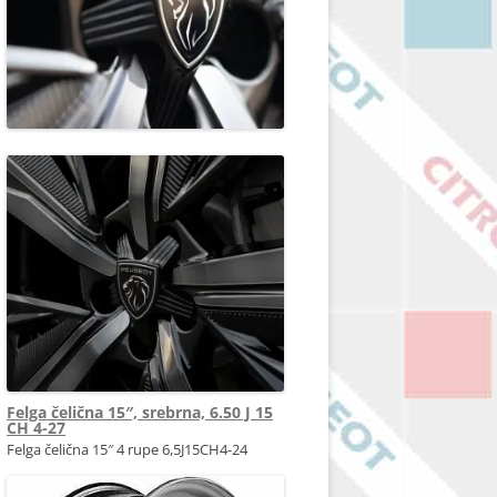
Felga čelična 15″, srebrna, 6.50 J 15
CH 4-27
Felga čelična 15″ 4 rupe 6,5J15CH4-24