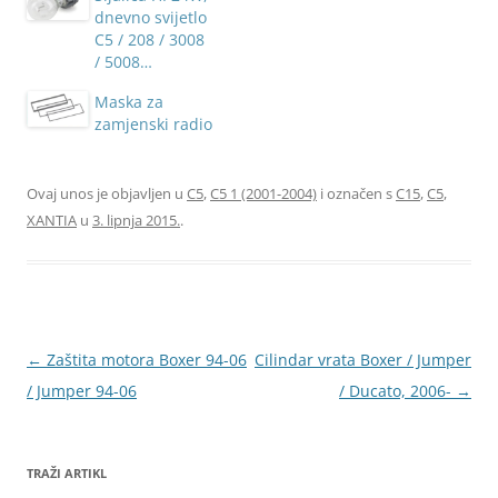
dnevno svijetlo
C5 / 208 / 3008
/ 5008…
Maska za
zamjenski radio
Ovaj unos je objavljen u
C5
,
C5 1 (2001-2004)
i označen s
C15
,
C5
,
XANTIA
u
3. lipnja 2015.
.
Navigacija
←
Zaštita motora Boxer 94-06
Cilindar vrata Boxer / Jumper
objava
/ Jumper 94-06
/ Ducato, 2006-
→
TRAŽI ARTIKL