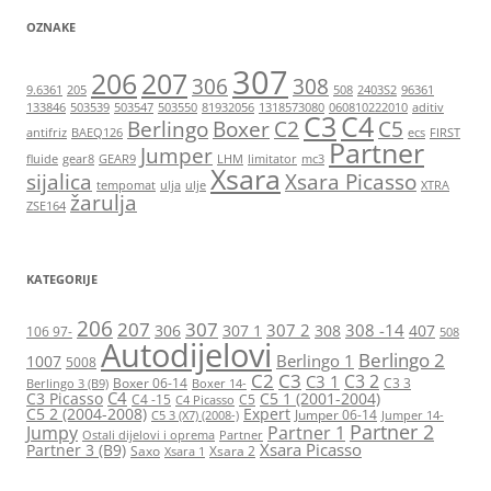
OZNAKE
307
206
207
306
308
9.6361
205
508
2403S2
96361
133846
503539
503547
503550
81932056
1318573080
060810222010
aditiv
C3
C4
Berlingo
Boxer
C2
C5
antifriz
BAEQ126
ecs
FIRST
Partner
Jumper
fluide
gear8
GEAR9
LHM
limitator
mc3
Xsara
sijalica
Xsara Picasso
tempomat
ulja
ulje
XTRA
žarulja
ZSE164
KATEGORIJE
206
207
307
307 2
308 -14
306
307 1
308
407
106 97-
508
Autodijelovi
Berlingo 2
Berlingo 1
1007
5008
C2
C3
C3 2
C3 1
Boxer 06-14
C3 3
Berlingo 3 (B9)
Boxer 14-
C4
C3 Picasso
C5 1 (2001-2004)
C4 -15
C5
C4 Picasso
C5 2 (2004-2008)
Expert
Jumper 06-14
C5 3 (X7) (2008-)
Jumper 14-
Partner 2
Jumpy
Partner 1
Ostali dijelovi i oprema
Partner
Xsara Picasso
Partner 3 (B9)
Saxo
Xsara 2
Xsara 1