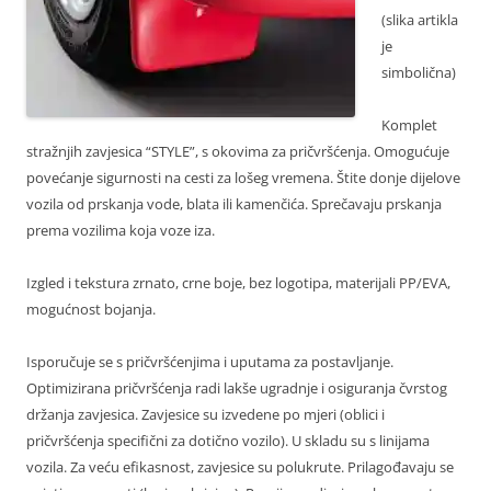
(slika artikla
je
simbolična)
Komplet
stražnjih zavjesica “STYLE”, s okovima za pričvršćenja. Omogućuje
povećanje sigurnosti na cesti za lošeg vremena. Štite donje dijelove
vozila od prskanja vode, blata ili kamenčića. Sprečavaju prskanja
prema vozilima koja voze iza.
Izgled i tekstura zrnato, crne boje, bez logotipa, materijali PP/EVA,
mogućnost bojanja.
Isporučuje se s pričvršćenjima i uputama za postavljanje.
Optimizirana pričvršćenja radi lakše ugradnje i osiguranja čvrstog
držanja zavjesica. Zavjesice su izvedene po mjeri (oblici i
pričvršćenja specifični za dotično vozilo). U skladu su s linijama
vozila. Za veću efikasnost, zavjesice su polukrute. Prilagođavaju se