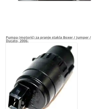
96637157XT LIMITATOR TEMPOMAT 6242Z8 6242Z9 6448Z9
96637159XT
Pumpa (motorić) za pranje stakla Boxer / Jumper /
Ducato, 2006-