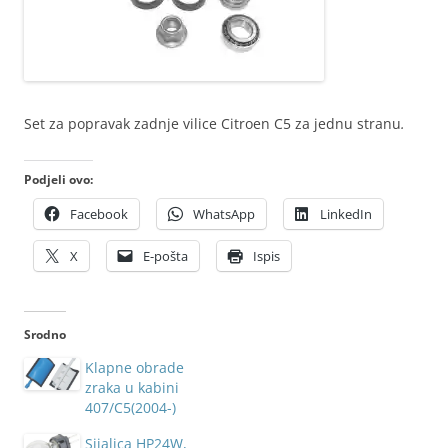
Set za popravak zadnje vilice Citroen C5 za jednu stranu
.
Podjeli ovo:
Facebook
WhatsApp
LinkedIn
X
E-pošta
Ispis
Srodno
Klapne obrade
zraka u kabini
407/C5(2004-)
Sijalica HP24W,