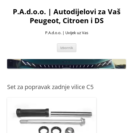
Skoči
do
P.A.d.o.o. | Autodijelovi za Vaš
sadržaja
Peugeot, Citroen i DS
P.A.d.o.o. | Uvijek uz Vas
Izbornik
Set za popravak zadnje vilice C5