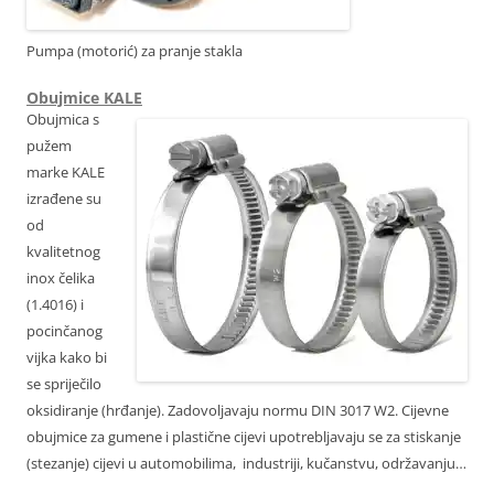
Pumpa (motorić) za pranje stakla
Obujmice KALE
Obujmica s
pužem
marke KALE
izrađene su
od
kvalitetnog
inox čelika
(1.4016) i
pocinčanog
vijka kako bi
se spriječilo
oksidiranje (hrđanje). Zadovoljavaju normu DIN 3017 W2. Cijevne
obujmice za gumene i plastične cijevi upotrebljavaju se za stiskanje
(stezanje) cijevi u automobilima, industriji, kučanstvu, održavanju…