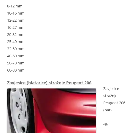
8-12 mm
10-16 mm
12-22 mm
16-27 mm
20-32 mm
25-40 mm
32-50 mm
40-60 mm
50-70 mm
60-80 mm
Zavjesice (blatarice) stražnje Peugeot 206
Zavjesice
stražnje
Peugeot 206
(par)
-%