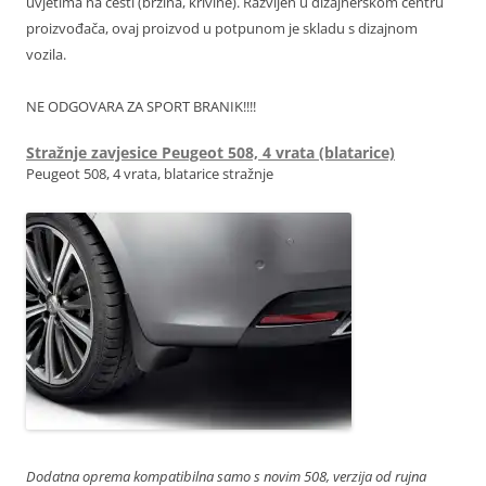
uvjetima na cesti (brzina, krivine). Razvijen u dizajnerskom centru
proizvođača, ovaj proizvod u potpunom je skladu s dizajnom
vozila.
NE ODGOVARA ZA SPORT BRANIK!!!!
Stražnje zavjesice Peugeot 508, 4 vrata (blatarice)
Peugeot 508, 4 vrata, blatarice stražnje
Dodatna oprema kompatibilna samo s novim 508, verzija od rujna