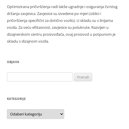
Optimizirana pričvršćenja radi lakše ugradnje i osiguranja čvrstog
držanja zavjesica. Zavjesice su izvedene po mjeri (oblici i
pričvršćenja specifični za dotično vozilo). U skladu su s linijama
vozila. Za veću efikasnost, zavjesice su polukrute. Razvijen u
dizajnerskom centru proizvođača, ovaj proizvod u potpunom je
skladu s dizajnom vozila.
OBJAVA
Pretraži:
KATEGORIJE
Kategorije