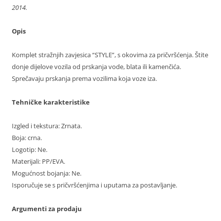
2014.
Opis
Komplet stražnjih zavjesica “STYLE”, s okovima za pričvršćenja. Štite
donje dijelove vozila od prskanja vode, blata ili kamenčića.
Sprečavaju prskanja prema vozilima koja voze iza.
Tehničke karakteristike
Izgled i tekstura: Zrnata.
Boja: crna.
Logotip: Ne.
Materijali: PP/EVA.
Mogućnost bojanja: Ne.
Isporučuje se s pričvršćenjima i uputama za postavljanje.
Argumenti za prodaju