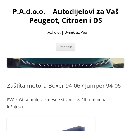
Skoči
do
P.A.d.o.o. | Autodijelovi za Vaš
sadržaja
Peugeot, Citroen i DS
P.A.d.o.o. | Uvijek uz Vas
Izbornik
Zaštita motora Boxer 94-06 / Jumper 94-06
PVC zaštita motora s desne strane , zaštita remena i
ležajeva