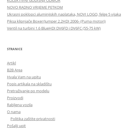
KOLEKTIVNI GODIŠNJI ODMOR
NOVO RADNO VRIJEME PETKOM
Ukrasni poklopci aluminijskih naplataka, NOVI LOGO, felge 5 vijaka
Piksa klipnjače Boxer/Jumper 2.2HDI 2006- (Puma motori)
Ventil na turbini 1.6 BlueHDI DV6FD i DV6FC (55-75 kW)
STRANICE
Artikl
B2B Area
Hvala Vam na upitu
Popis artikala na skladištu
Pretraživanje po modelu
Proizvodi
Rabljena vozila
O nama
Politika zaštite privatnosti
Pošalji upit