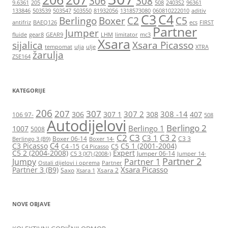
306
308
9.6361
205
508
2403S2
96361
133846
503539
503547
503550
81932056
1318573080
060810222010
aditiv
C3
C4
Berlingo
Boxer
C2
C5
antifriz
BAEQ126
ecs
FIRST
Partner
Jumper
fluide
gear8
GEAR9
LHM
limitator
mc3
Xsara
sijalica
Xsara Picasso
tempomat
ulja
ulje
XTRA
žarulja
ZSE164
KATEGORIJE
206
207
307
307 2
308 -14
306
307 1
308
407
106 97-
508
Autodijelovi
Berlingo 2
Berlingo 1
1007
5008
C2
C3
C3 2
C3 1
Boxer 06-14
C3 3
Berlingo 3 (B9)
Boxer 14-
C4
C3 Picasso
C5 1 (2001-2004)
C4 -15
C5
C4 Picasso
C5 2 (2004-2008)
Expert
Jumper 06-14
C5 3 (X7) (2008-)
Jumper 14-
Partner 2
Jumpy
Partner 1
Ostali dijelovi i oprema
Partner
Xsara Picasso
Partner 3 (B9)
Saxo
Xsara 2
Xsara 1
NOVE OBJAVE