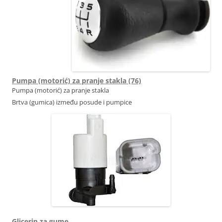
Pumpa (motorić) za pranje stakla (76)
Pumpa (motorić) za pranje stakla
Brtva (gumica) između posude i pumpice
Glicerin za gume