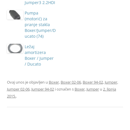
Jumper3 2.2HDI
Pumpa
(motorić) za
pranje stakla
Boxer/Jumper/D
ucato (74)
Ležaj
amortizera
Boxer / Jumper
/ Ducato
Ovaj unos je objavljen u
Boxer
,
Boxer 02-06
,
Boxer 94-02
,
Jumper
,
Jumper 02-06
,
Jumper 94-02
i označen s
Boxer
,
Jumper
u
2. lipnja
2015.
.