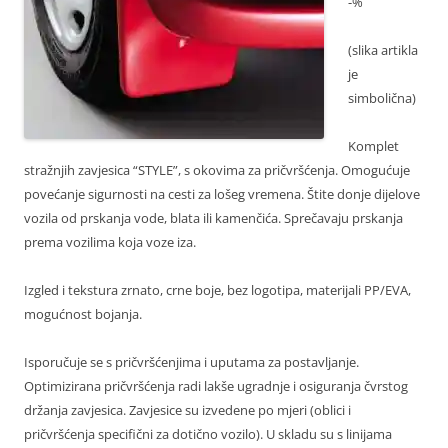
-%
(slika artikla
je
simbolična)
Komplet
stražnjih zavjesica “STYLE”, s okovima za pričvršćenja. Omogućuje
povećanje sigurnosti na cesti za lošeg vremena. Štite donje dijelove
vozila od prskanja vode, blata ili kamenčića. Sprečavaju prskanja
prema vozilima koja voze iza.
Izgled i tekstura zrnato, crne boje, bez logotipa, materijali PP/EVA,
mogućnost bojanja.
Isporučuje se s pričvršćenjima i uputama za postavljanje.
Optimizirana pričvršćenja radi lakše ugradnje i osiguranja čvrstog
držanja zavjesica. Zavjesice su izvedene po mjeri (oblici i
pričvršćenja specifični za dotično vozilo). U skladu su s linijama