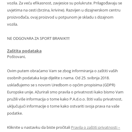
vozila. Za veću efikasnost, zavjesice su polukrute. Prilagođavaju se
uvjetima na cesti (brzina, krivine). Razvijen u dizajnerskom centru
proizvođača, ovaj proizvod u potpunom je skladu s dizajnom
vozila.
NE ODGOVARA ZA SPORT BRANIK!!!!
Zaštita podataka
Poštovani,
Ovim putem obraćamo Vam se zbog informiranja o zaštiti vaših
osobnih podataka koje dijelite s nama. Od 25. svibnja 2018.
usklađujemo se s novom Uredbom o općim propisima (GDPR)
Europske unije. Ažurirali smo pravila o privatnosti kako bismo Vam
pružili više informacija o tome kako P.A.d.o.o. štiti vašu privatnost,
uključujući informacije o tome kako ostvariti svoja prava na vaše
podatke.
Kliknite u nastavku da biste pročitali
Pravila o zaštiti privatnosti –