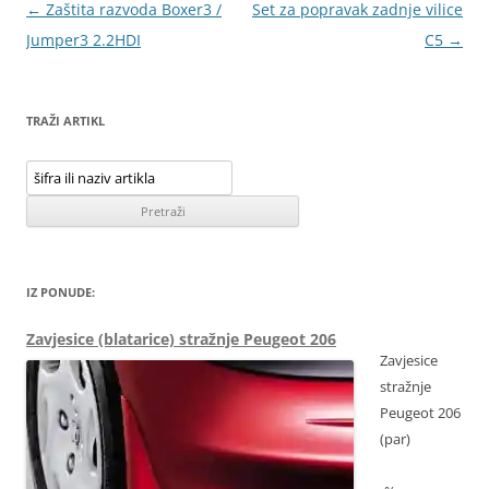
Navigacija
←
Zaštita razvoda Boxer3 /
Set za popravak zadnje vilice
objava
Jumper3 2.2HDI
C5
→
TRAŽI ARTIKL
IZ PONUDE:
Zavjesice (blatarice) stražnje Peugeot 206
Zavjesice
stražnje
Peugeot 206
(par)