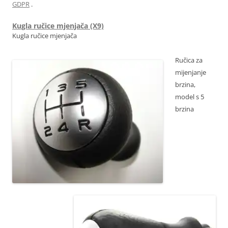
GDPR
.
Kugla ručice mjenjača (X9)
Kugla ručice mjenjača
Ručica za
mijenjanje
brzina,
model s 5
brzina
OE 2403X9