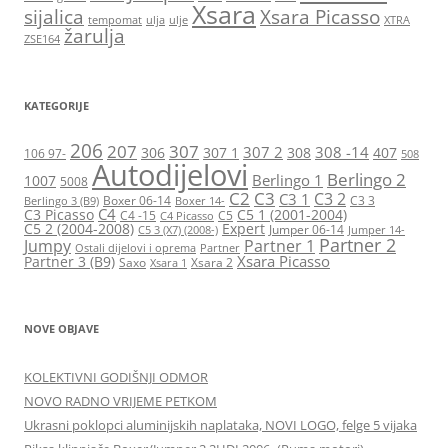
Xsara
sijalica
Xsara Picasso
tempomat
ulja
ulje
XTRA
žarulja
ZSE164
KATEGORIJE
206
207
307
307 2
308 -14
306
307 1
308
407
106 97-
508
Autodijelovi
Berlingo 2
Berlingo 1
1007
5008
C2
C3
C3 2
C3 1
Boxer 06-14
C3 3
Berlingo 3 (B9)
Boxer 14-
C4
C3 Picasso
C5 1 (2001-2004)
C4 -15
C5
C4 Picasso
C5 2 (2004-2008)
Expert
Jumper 06-14
C5 3 (X7) (2008-)
Jumper 14-
Partner 2
Jumpy
Partner 1
Ostali dijelovi i oprema
Partner
Xsara Picasso
Partner 3 (B9)
Saxo
Xsara 2
Xsara 1
NOVE OBJAVE
KOLEKTIVNI GODIŠNJI ODMOR
NOVO RADNO VRIJEME PETKOM
Ukrasni poklopci aluminijskih naplataka, NOVI LOGO, felge 5 vijaka