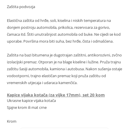
Zaštita podvozja
Elastična zaštita od hrđe, soli, kiselina i niskih temperatura na
donjem postroju automobila, prikolica, rezervoara za gorivo,
čamaca itd. Štiti unutrašnjost automobila od buke. Ne cijedi se kod
uporabe. Površina mora biti suha, bez hrđe, čista i odmašćena.
Zaštita na bazi bitumena je dugotrajan zaštitni, antikorozivni, zvčno
izolacijski premaz. Otporan je na blage kiseline i lužine. Pruža trajnu
zaštitu šasiji automobila, kamiona i autobusa. Nakon sušenja ostaje
vodootporni, trajno elastičan premaz koji pruža zaštitu od
vremenskih utjecaja i udaraca kamenčića.
Kapice vijaka kotača (za vijke 17mm), set 20 kom
Ukrasne kapice vijaka kotača
Sjajne krom ili mat crne
Krom