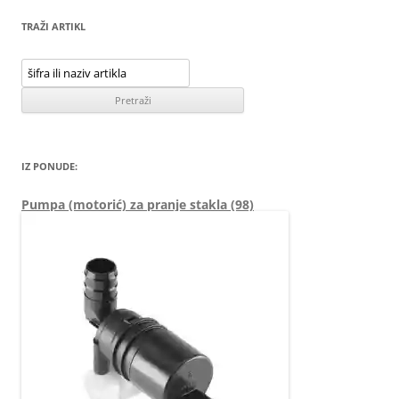
TRAŽI ARTIKL
IZ PONUDE:
Pumpa (motorić) za pranje stakla (98)