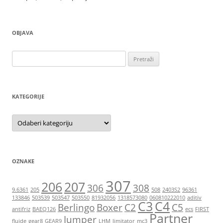
OBJAVA
Pretraži:
KATEGORIJE
Kategorije
OZNAKE
307
206
207
306
308
9.6361
205
508
2403S2
96361
133846
503539
503547
503550
81932056
1318573080
060810222010
aditiv
C3
C4
Berlingo
Boxer
C2
C5
antifriz
BAEQ126
ecs
FIRST
Partner
Jumper
fluide
gear8
GEAR9
LHM
limitator
mc3