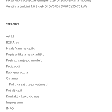
Piksa klipnjače Boxer/Jumper 2.2HDI 2006- (Puma motori)
Ventil na turbini 1.6 BlueHDI DV6FD i DV6FC (55-75 kW)
STRANICE
Artikl
B2B Area
Hvala Vam na upitu
Popis artikala na skladištu
Pretraživanje po modelu
Proizvodi
Rabljena vozila
O nama
Politika zaštite privatnosti
Pošalji upit
Kontakt – kako do nas
Impressum
INFO