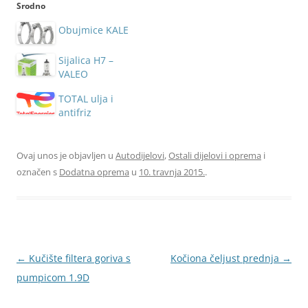
Srodno
Obujmice KALE
Sijalica H7 –
VALEO
TOTAL ulja i
antifriz
Ovaj unos je objavljen u
Autodijelovi
,
Ostali dijelovi i oprema
i
označen s
Dodatna oprema
u
10. travnja 2015.
.
Navigacija
←
Kučište filtera goriva s
Kočiona čeljust prednja
→
objava
pumpicom 1.9D