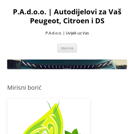
Skoči
do
P.A.d.o.o. | Autodijelovi za Vaš
sadržaja
Peugeot, Citroen i DS
P.A.d.o.o. | Uvijek uz Vas
Izbornik
Mirisni borić