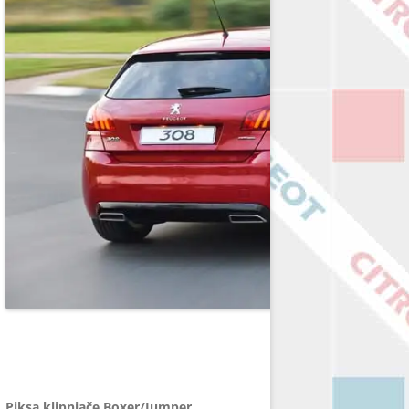
Piksa klipnjače Boxer/Jumper