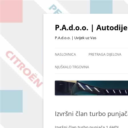
Skoči
do
sadržaja
P.A.d.o.o. | Autodij
P.A.d.o.o. | Uvijek uz Vas
NASLOVNICA
PRETRAGA DIJELOVA
PRETRAŽIVANJE PO ŠIFRI
NJUŠKALO TRGOVINA
POŠALJI UPIT
OSTALI DIJELOVI I OPR
POPIS ARTIKALA NA SKL
Izvršni član turbo punja
Izvršni član turbo punjača 1.6HDI