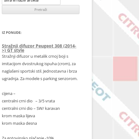
IZ PONUDE:
Stražnji difuzor Peugeot 308 (2014-
>) GT style
Stražnji difuzor u metalik crnoj boji s
imitacijom dvostrukog ispuha (crom), za
naglašeni sportski stil. Jednostavna i brza
ugradnja. Za modele s parking senzorom.
cijena –
centralni crni dio – 3/5 vrata
centralni crni dio – SW/ karavan
krom maska lijeva
krom maska desna
Za gotovinsko plačanje -10%