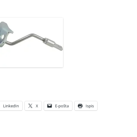
49373-18100 9815218180
LinkedIn
X
E-pošta
Ispis