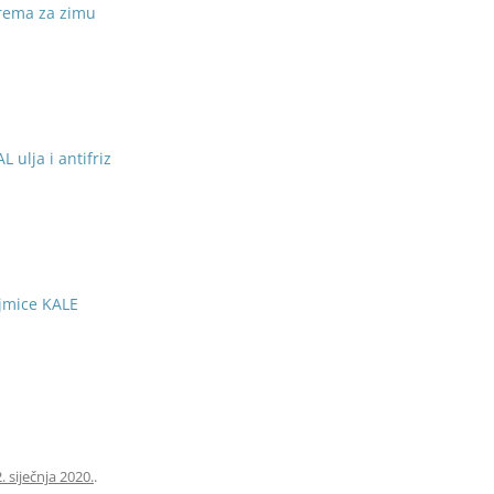
rema za zimu
L ulja i antifriz
jmice KALE
2. siječnja 2020.
.