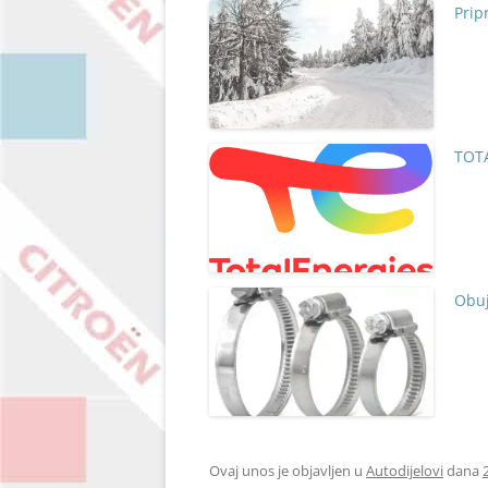
Prip
TOTA
Obu
Ovaj unos je objavljen u
Autodijelovi
dana