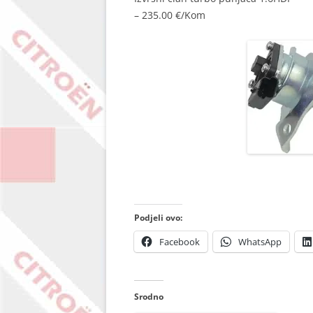
– 235.00 €/Kom
0375Q9 0375R0 1696537 9673283680 
Podjeli ovo:
Facebook
WhatsApp
Srodno