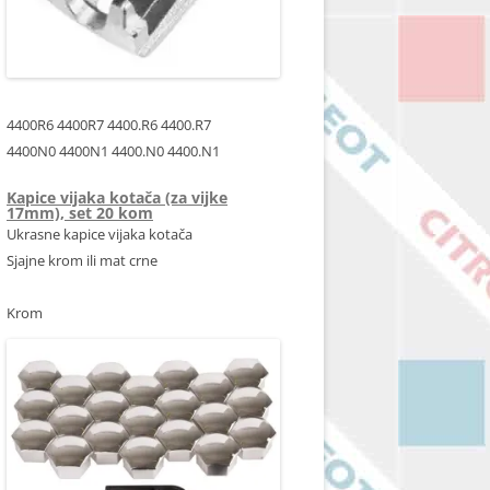
4400R6 4400R7 4400.R6 4400.R7
4400N0 4400N1 4400.N0 4400.N1
Kapice vijaka kotača (za vijke
17mm), set 20 kom
Ukrasne kapice vijaka kotača
Sjajne krom ili mat crne
Krom